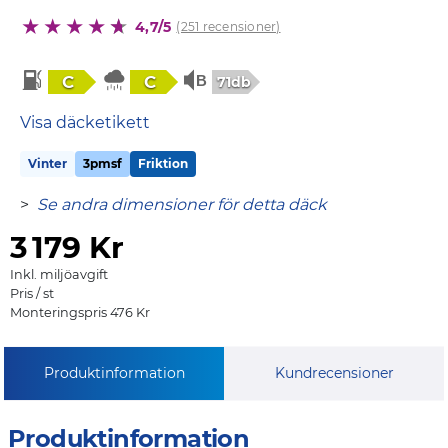
4,7/5
(251 recensioner)
C
C
71db
Visa däcketikett
Vinter
3pmsf
Friktion
>
Se andra dimensioner för detta däck
3
179 Kr
Inkl. miljöavgift
Pris / st
Monteringspris 476 Kr
Produktinformation
Kundrecensioner
Produktinformation