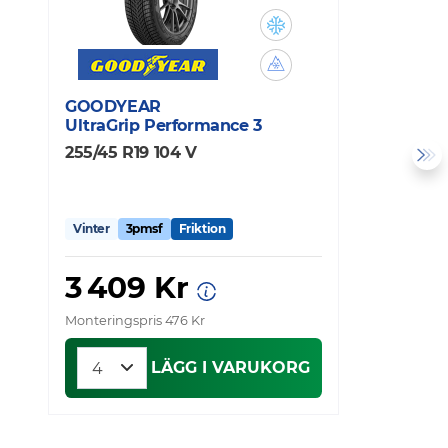
GOODYEAR
C
UltraGrip Performance 3
V
255/45 R19 104 V
2
Vinter
3pmsf
Friktion
V
3 409 Kr
Monteringspris 476 Kr
Mo
LÄGG I VARUKORG