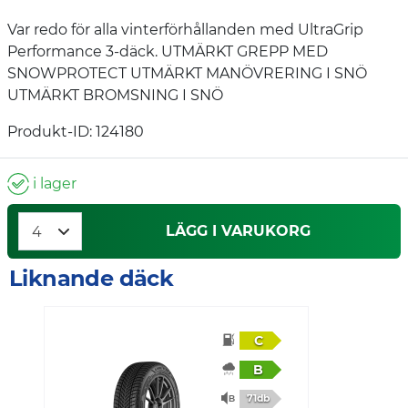
Var redo för alla vinterförhållanden med UltraGrip
Performance 3-däck. UTMÄRKT GREPP MED
SNOWPROTECT UTMÄRKT MANÖVRERING I SNÖ
UTMÄRKT BROMSNING I SNÖ
Produkt-ID: 124180
i lager
LÄGG I VARUKORG
Liknande däck
C
B
71db