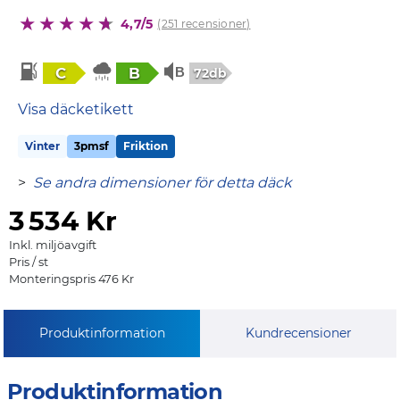
4,7/5
(251 recensioner)
C
B
72db
Visa däcketikett
Vinter
3pmsf
Friktion
>
Se andra dimensioner för detta däck
3
534 Kr
Inkl. miljöavgift
Pris / st
Monteringspris 476 Kr
Produktinformation
Kundrecensioner
Produktinformation