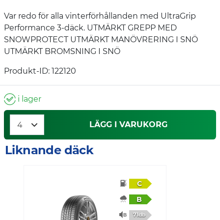
Var redo för alla vinterförhållanden med UltraGrip
Performance 3-däck. UTMÄRKT GREPP MED
SNOWPROTECT UTMÄRKT MANÖVRERING I SNÖ
UTMÄRKT BROMSNING I SNÖ
Produkt-ID: 122120
i lager
LÄGG I VARUKORG
Liknande däck
C
B
71db