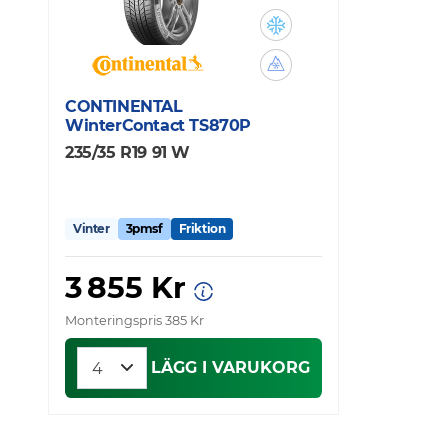
CONTINENTAL
WinterContact TS870P
235/35 R19 91 W
Vinter
3pmsf
Friktion
3 855 Kr
Monteringspris 385 Kr
LÄGG I VARUKORG