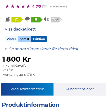
4,7/5
(251 recensioner)
C
B
70db
Visa däcketikett
Vinter
3pmsf
Friktion
>
Se andra dimensioner för detta däck
1
800 Kr
Inkl. miljöavgift
Pris / st
Monteringspris 476 Kr
Produktinformation
Kundrecensioner
Produktinformation