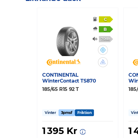
C
B
70db
CONTINENTAL
CO
WinterContact TS870
Win
185/65 R15 92 T
185
Vinter
3pmsf
Friktion
Vin
1 395 Kr
1 