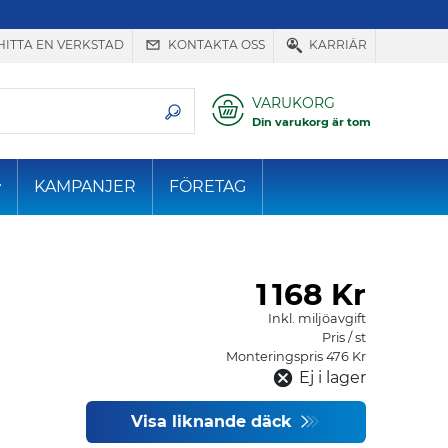
HITTA EN VERKSTAD
KONTAKTA OSS
KARRIÄR
VARUKORG
Din varukorg är tom
KAMPANJER
FÖRETAG
1
168 Kr
Inkl. miljöavgift
Pris / st
Monteringspris 476 Kr
Ej i lager
Visa liknande däck