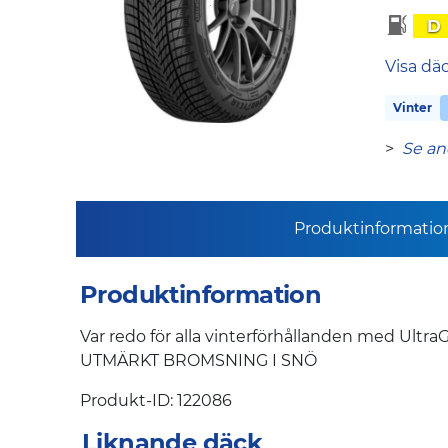
D
Visa dä
Vinter
>
Se an
Produktinformatio
Produktinformation
Var redo för alla vinterförhållanden med
UTMÄRKT BROMSNING I SNÖ
Produkt-ID: 122086
Liknande däck