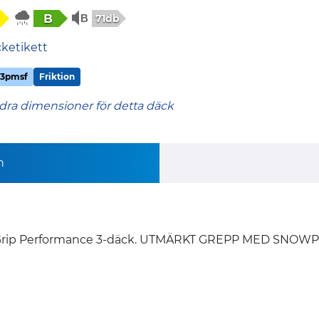
B
71db
cketikett
3pmsf
Friktion
dra dimensioner för detta däck
n
 UltraGrip Performance 3-däck. UTMÄRKT GREPP MED 