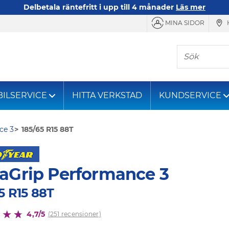
Delbetala räntefritt i upp till 4 månader
Läs mer
MINA SIDOR
Sök
BILSERVICE
HITTA VERKSTAD
KUNDSERVICE
ce 3
185/65 R15 88T
raGrip Performance 3
5 R15 88T
4,7/5
(251 recensioner)