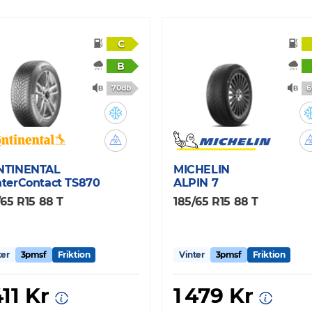
C
B
70db
6
NTINENTAL
MICHELIN
terContact TS870
ALPIN 7
/65 R15 88 T
185/65 R15 88 T
ter
3pmsf
Friktion
Vinter
3pmsf
Friktion
411 Kr
1 479 Kr