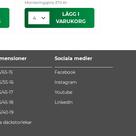
Monteringspris 370 Kr
Monteringspri
LÄGG I
G
VARUKORG
mensioner
Sociala medier
5/65-15
Facebook
5/55-16
Instagram
5/45-17
Youtube
5/45-18
LinkedIn
5/40-19
la däckstorlekar