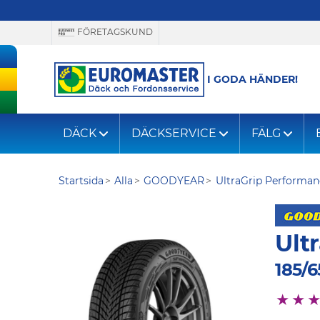
FÖRETAGSKUND
I GODA HÄNDER!
DÄCK
DÄCKSERVICE
FÄLG
Startsida
Alla
GOODYEAR
UltraGrip Performan
Ult
185/6