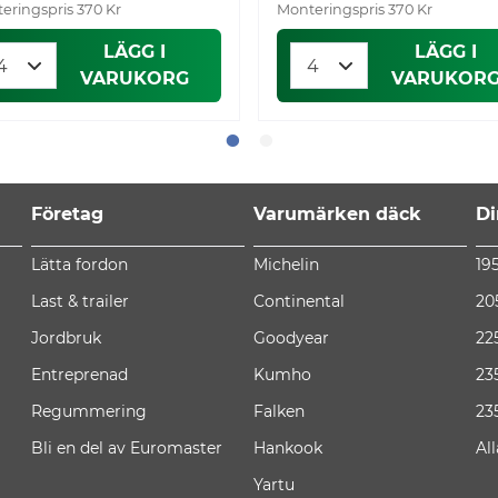
eringspris 370 Kr
Monteringspris 370 Kr
LÄGG I
LÄGG I
VARUKORG
VARUKOR
Företag
Varumärken däck
Di
Lätta fordon
Michelin
19
Last & trailer
Continental
20
Jordbruk
Goodyear
22
Entreprenad
Kumho
23
Regummering
Falken
23
Bli en del av Euromaster
Hankook
Al
Yartu