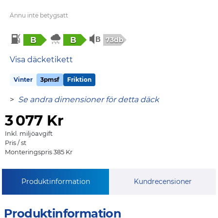
Ännu inte betygsatt
B
B
73db
Visa däcketikett
Vinter
3pmsf
Friktion
>
Se andra dimensioner för detta däck
3
077 Kr
Inkl. miljöavgift
Pris / st
Monteringspris 385 Kr
Produktinformation
Kundrecensioner
Produktinformation