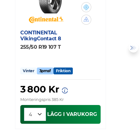
CONTINENTAL
M
VikingContact 8
X
255/50 R19 107 T
2
Vinter
3pmsf
Friktion
V
3 800 Kr
Monteringspris 385 Kr
Mo
LÄGG I VARUKORG