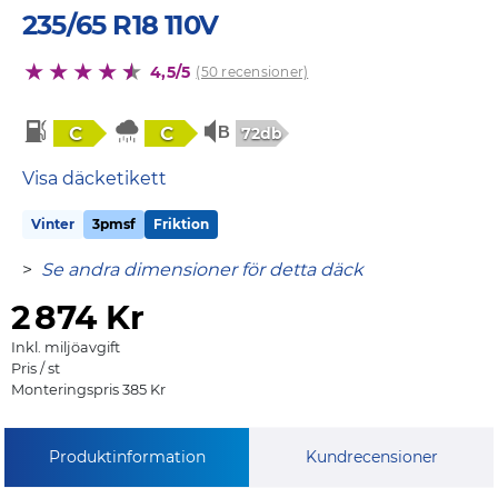
235/65 R18 110V
4,5/5
(50 recensioner)
C
C
72db
Visa däcketikett
Vinter
3pmsf
Friktion
>
Se andra dimensioner för detta däck
2
874 Kr
Inkl. miljöavgift
Pris / st
Monteringspris 385 Kr
Produktinformation
Kundrecensioner