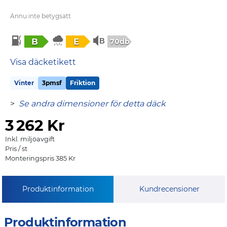
Ännu inte betygsatt
B
E
70db
Visa däcketikett
Vinter
3pmsf
Friktion
>
Se andra dimensioner för detta däck
3
262 Kr
Inkl. miljöavgift
Pris / st
Monteringspris 385 Kr
Produktinformation
Kundrecensioner
Produktinformation