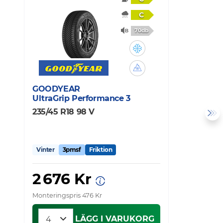
C
70db
GOODYEAR
C
UltraGrip Performance 3
I
235/45 R18 98 V
2
Vinter
3pmsf
Friktion
V
2 676 Kr
Monteringspris 476 Kr
Mo
LÄGG I VARUKORG