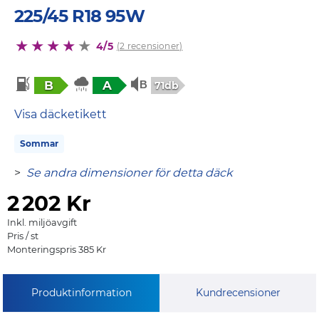
225/45 R18 95W
4/5
(2 recensioner)
B
A
71db
Visa däcketikett
Sommar
>
Se andra dimensioner för detta däck
2
202 Kr
Inkl. miljöavgift
Pris / st
Monteringspris 385 Kr
Produktinformation
Kundrecensioner