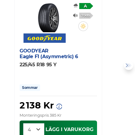
A
70db
GOODYEAR
C
Eagle F1 (Asymmetric) 6
P
225/45 R18 95 Y
2
Sommar
2 138 Kr
Monteringspris 385 Kr
Mo
LÄGG I VARUKORG