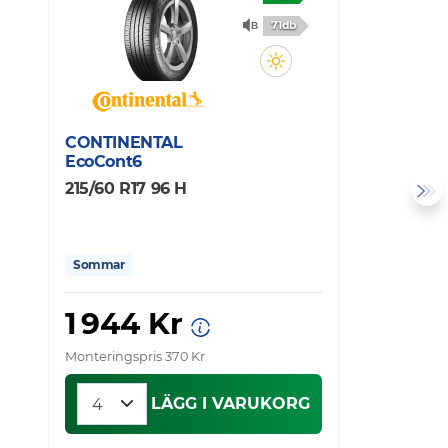
71db
CONTINENTAL
G
EcoCont6
E
215/60 R17 96 H
2
Sommar
1 944 Kr
Monteringspris 370 Kr
Mo
LÄGG I VARUKORG