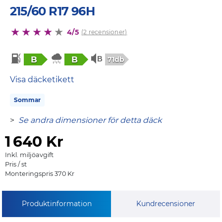
215/60 R17 96H
4/5
(2 recensioner)
B
B
71db
Visa däcketikett
Sommar
>
Se andra dimensioner för detta däck
1
640 Kr
Inkl. miljöavgift
Pris / st
Monteringspris 370 Kr
Produktinformation
Kundrecensioner