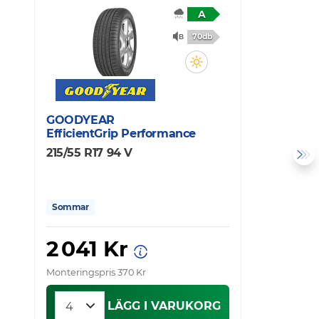
A
70db
GOODYEAR
G
EfficientGrip Performance
E
215/55 R17 94 V
2
Sommar
2 041 Kr
Monteringspris 370 Kr
Mo
LÄGG I VARUKORG