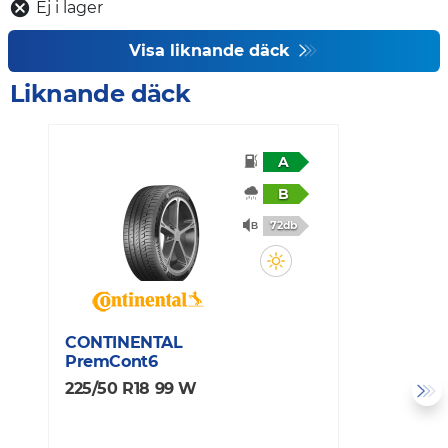
Ej i lager
Visa liknande däck
Liknande däck
A
B
72db
CONTINENTAL
C
PremCont6
P
225/50 R18 99 W
2