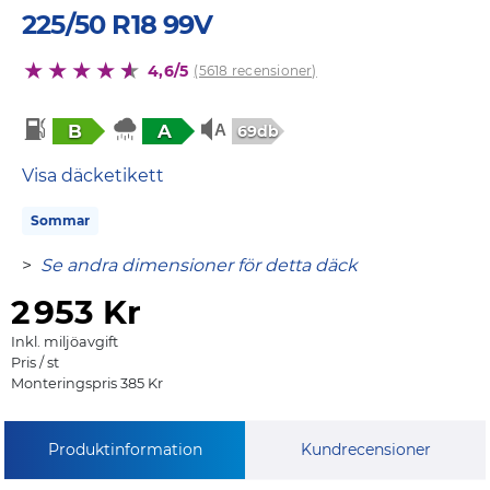
225/50 R18 99V
4,6/5
(5618 recensioner)
B
A
69db
Visa däcketikett
Sommar
>
Se andra dimensioner för detta däck
2
953 Kr
Inkl. miljöavgift
Pris / st
Monteringspris 385 Kr
Produktinformation
Kundrecensioner