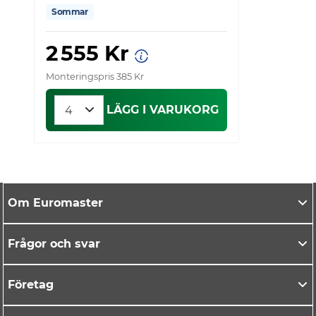
Sommar
2 555 Kr
Monteringspris 385 Kr
Mo
LÄGG I VARUKORG
Om Euromaster
Frågor och svar
Företag