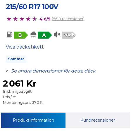
215/60 R17 100V
4,6/5
(5618 recensioner)
B
A
70db
Visa däcketikett
Sommar
>
Se andra dimensioner för detta däck
2
061 Kr
Inkl. miljöavgift
Pris / st
Monteringspris 370 Kr
Produktinformation
Kundrecensioner