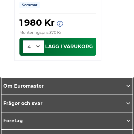
Sommar
1 980 Kr
Monteringspris 370 Kr
Mo
LÄGG I VARUKORG
Om Euromaster
Frågor och svar
Företag