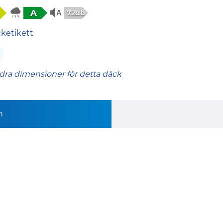
A
72db
cketikett
dra dimensioner för detta däck
n