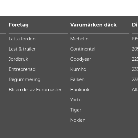
Företag
Varumärken däck
Di
Lätta fordon
Michelin
19
Last & trailer
Continental
20
Jordbruk
Goodyear
22
Entreprenad
Kumho
23
Regummering
Falken
23
Bli en del av Euromaster
Hankook
Al
Yartu
Tigar
Nokian