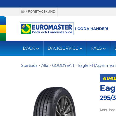
FÖRETAGSKUND
I GODA HÄNDER!
DÄCK
DÄCKSERVICE
FÄLG
Startsida
Alla
GOODYEAR
Eagle F1 (Asymmetri
Eag
295/3
Ännu inte