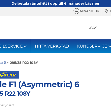
Delbetala räntefritt i upp till 4 månader
Läs mer
MINA SIDOR
Sök
BILSERVICE
HITTA VERKSTAD
KUNDSERVICE
c) 6
295/35 R22 108Y
le F1 (Asymmetric) 6
5 R22 108Y
 betygsatt