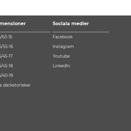
mensioner
Sociala medier
5/65-15
Facebook
5/55-16
Instagram
5/45-17
Youtube
5/45-18
LinkedIn
5/40-19
la däckstorlekar