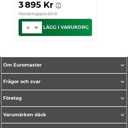
3 895 Kr
Monteringspris 415 Kr
Mo
LÄGG I VARUKORG
Om Euromaster
Frågor och svar
Företag
Varumärken däck