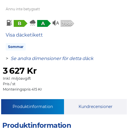
Ännu inte betygsatt
B
A
70db
Visa däcketikett
Sommar
>
Se andra dimensioner för detta däck
3
627 Kr
Inkl. miljöavgift
Pris / st
Monteringspris 415 Kr
Produktinformation
Kundrecensioner
Produktinformation