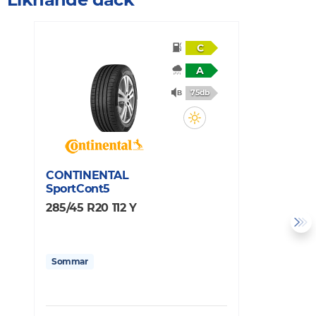
C
A
75db
CONTINENTAL
SportCont5
M
285/45 R20 112 Y
P
2
Sommar