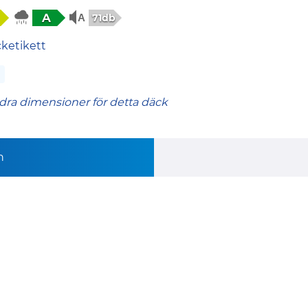
A
71db
cketikett
dra dimensioner för detta däck
n