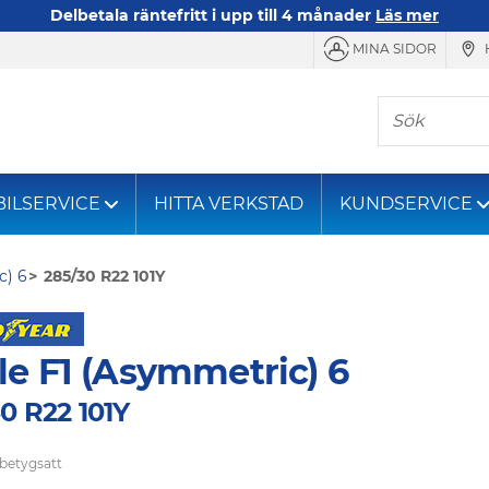
Delbetala räntefritt i upp till 4 månader
Läs mer
MINA SIDOR
Sök
BILSERVICE
HITTA VERKSTAD
KUNDSERVICE
c) 6
285/30 R22 101Y
le F1 (Asymmetric) 6
0 R22 101Y
 betygsatt