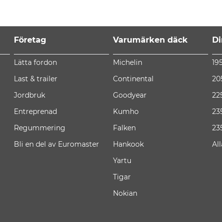
Företag
Varumärken däck
Di
Lätta fordon
Michelin
19
Last & trailer
Continental
20
Jordbruk
Goodyear
22
Entreprenad
Kumho
23
Regummering
Falken
23
Bli en del av Euromaster
Hankook
Al
Yartu
Tigar
Nokian