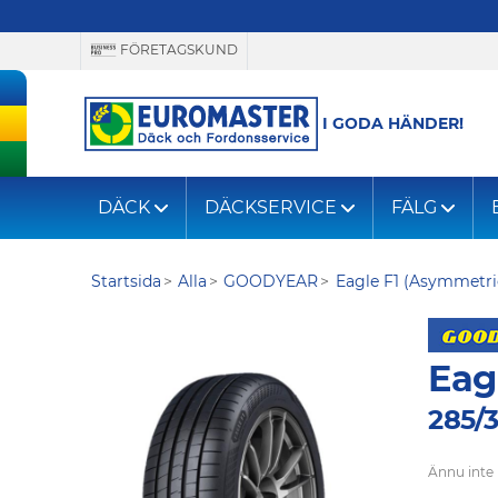
FÖRETAGSKUND
I GODA HÄNDER!
DÄCK
DÄCKSERVICE
FÄLG
Startsida
Alla
GOODYEAR
Eagle F1 (Asymmetri
Eag
285/3
Ännu inte