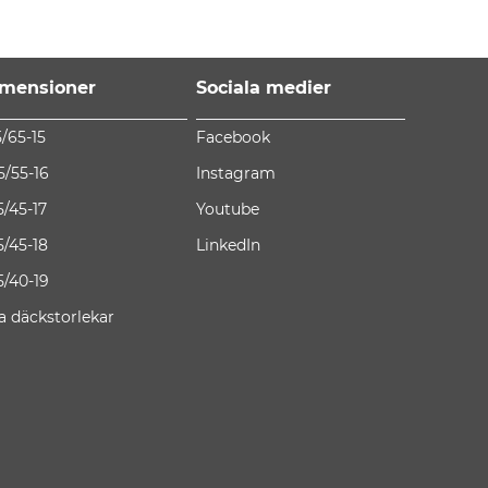
mensioner
Sociala medier
5/65-15
Facebook
5/55-16
Instagram
5/45-17
Youtube
5/45-18
LinkedIn
5/40-19
la däckstorlekar