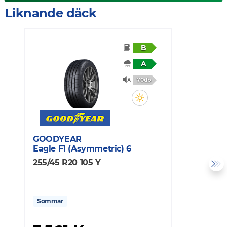
Liknande däck
B
A
70db
GOODYEAR
C
Eagle F1 (Asymmetric) 6
C
255/45 R20 105 Y
2
Sommar