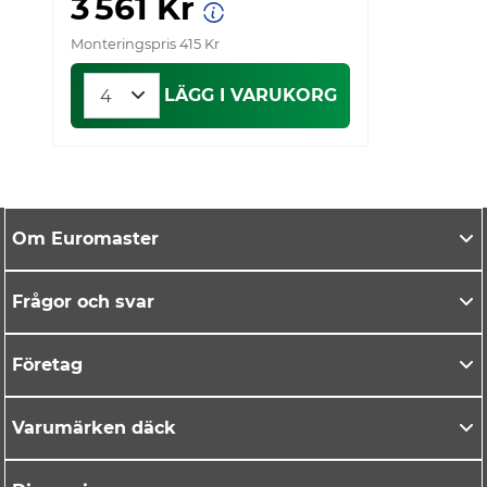
3 561 Kr
Monteringspris 415 Kr
Mo
LÄGG I VARUKORG
Om Euromaster
Frågor och svar
Företag
Varumärken däck