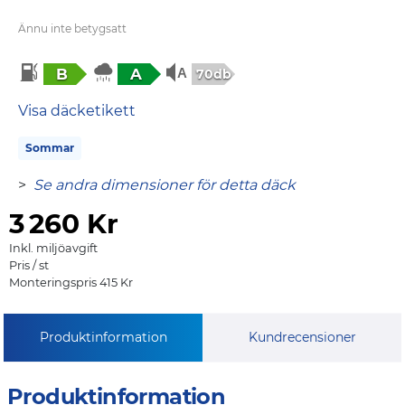
Ännu inte betygsatt
B
A
70db
Visa däcketikett
Sommar
>
Se andra dimensioner för detta däck
3
260 Kr
Inkl. miljöavgift
Pris / st
Monteringspris 415 Kr
Produktinformation
Kundrecensioner
Produktinformation