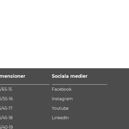
mensioner
Sociala medier
5/65-15
Facebook
5/55-16
Instagram
5/45-17
Youtube
5/45-18
LinkedIn
5/40-19