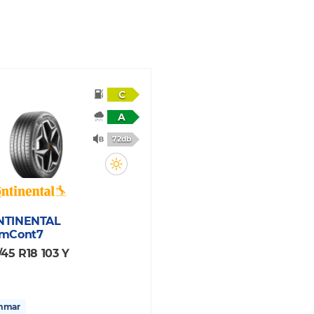
C
A
72db
NTINENTAL
mCont7
/45 R18 103 Y
mmar