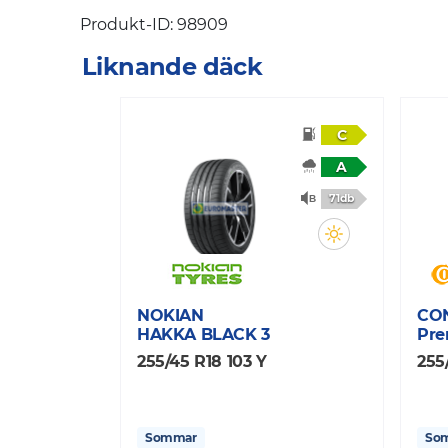
Produkt-ID: 98909
Liknande däck
C
A
71db
NOKIAN
CO
HAKKA BLACK 3
Pre
255/45 R18 103 Y
255
Sommar
So