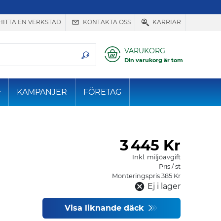
HITTA EN VERKSTAD
KONTAKTA OSS
KARRIÄR
VARUKORG
Din varukorg är tom
KAMPANJER
FÖRETAG
3
445 Kr
Inkl. miljöavgift
Pris / st
Monteringspris 385 Kr
Ej i lager
Visa liknande däck