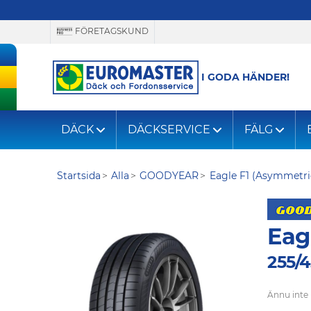
FÖRETAGSKUND
I GODA HÄNDER!
DÄCK
DÄCKSERVICE
FÄLG
Startsida
Alla
GOODYEAR
Eagle F1 (Asymmetri
Eag
255/4
Ännu inte