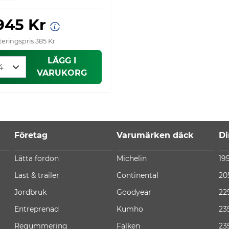
 945 Kr
eringspris 385 Kr
LÄGG I
VARUKORG
Företag
Varumärken däck
Di
Lätta fordon
Michelin
19
Last & trailer
Continental
20
Jordbruk
Goodyear
22
Entreprenad
Kumho
23
Regummering
Falken
23