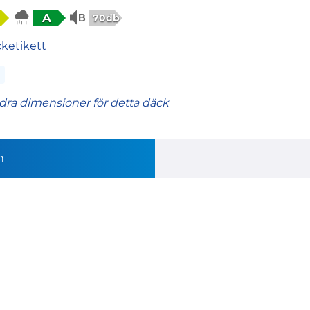
A
70db
cketikett
dra dimensioner för detta däck
n