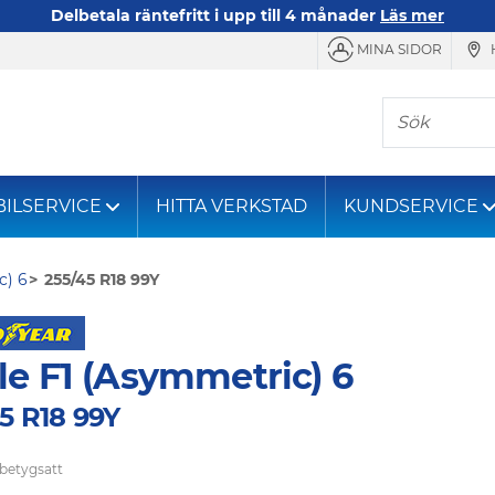
Delbetala räntefritt i upp till 4 månader
Läs mer
MINA SIDOR
Sök
BILSERVICE
HITTA VERKSTAD
KUNDSERVICE
c) 6
255/45 R18 99Y
le F1 (Asymmetric) 6
5 R18 99Y
 betygsatt