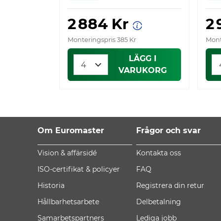
2 884 Kr
2
Monteringspris 385 Kr
Mont
LÄGG I
VARUKORG
Om Euromaster
Frågor och svar
Vision & affärsidé
Kontakta oss
ISO-certifikat & policyer
FAQ
Historia
Registrera din retur
Hållbarhetsarbete
Delbetalning
Samarbetspartners
Lediga jobb