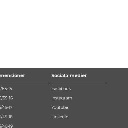
mensioner
Sociala medier
5/65-15
Facebook
5/55-16
Instagram
5/45-17
Youtube
5/45-18
LinkedIn
5/40-19