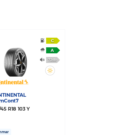
C
A
72db
NTINENTAL
mCont7
/45 R18 103 Y
mmar