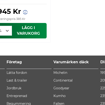
 945 Kr
eringspris 385 Kr
LÄGG I
VARUKORG
Företag
Varumärken däck
Di
Lätta fordon
Michelin
19
Last & trailer
Continental
20
Jordbruk
Goodyear
22
Entreprenad
Kumho
23
Regummering
Falken
23