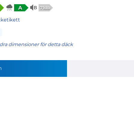
A
71db
cketikett
dra dimensioner för detta däck
n