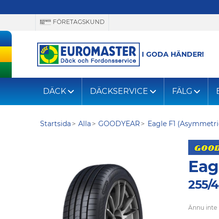
FÖRETAGSKUND
I GODA HÄNDER!
DÄCK
DÄCKSERVICE
FÄLG
Startsida
Alla
GOODYEAR
Eagle F1 (Asymmetri
Eag
255/4
Ännu inte