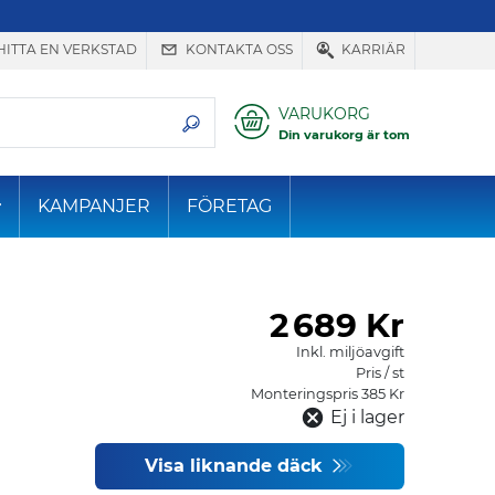
HITTA EN VERKSTAD
KONTAKTA OSS
KARRIÄR
VARUKORG
Din varukorg är tom
KAMPANJER
FÖRETAG
2
689 Kr
Inkl. miljöavgift
Pris / st
Monteringspris 385 Kr
Ej i lager
Visa liknande däck