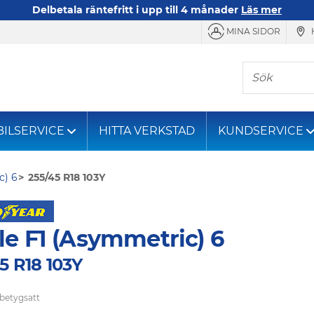
Delbetala räntefritt i upp till 4 månader
Läs mer
MINA SIDOR
Sök
BILSERVICE
HITTA VERKSTAD
KUNDSERVICE
c) 6
255/45 R18 103Y
le F1 (Asymmetric) 6
5 R18 103Y
 betygsatt