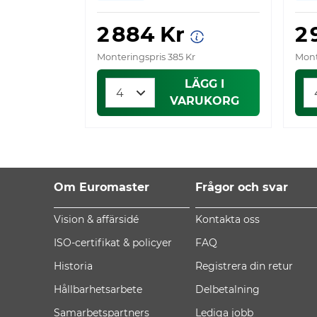
2 884 Kr
2
Monteringspris 385 Kr
Mont
LÄGG I
VARUKORG
Om Euromaster
Frågor och svar
Vision & affärsidé
Kontakta oss
ISO-certifikat & policyer
FAQ
Historia
Registrera din retur
Hållbarhetsarbete
Delbetalning
Samarbetspartners
Lediga jobb