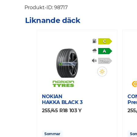
Produkt-ID: 98717
Liknande däck
C
A
71db
NOKIAN
CO
HAKKA BLACK 3
Pre
255/45 R18 103 Y
255
Sommar
So