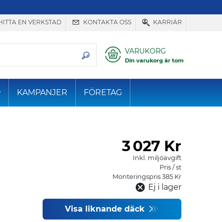
HITTA EN VERKSTAD
KONTAKTA OSS
KARRIÄR
VARUKORG
Din varukorg är tom
KAMPANJER
FÖRETAG
3
027 Kr
Inkl. miljöavgift
Pris / st
Monteringspris 385 Kr
Ej i lager
Visa liknande däck