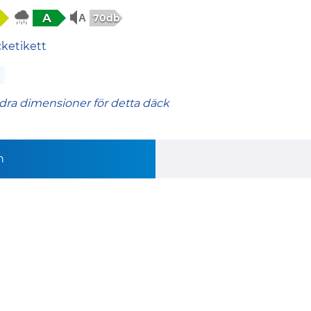
A
70db
cketikett
dra dimensioner för detta däck
n