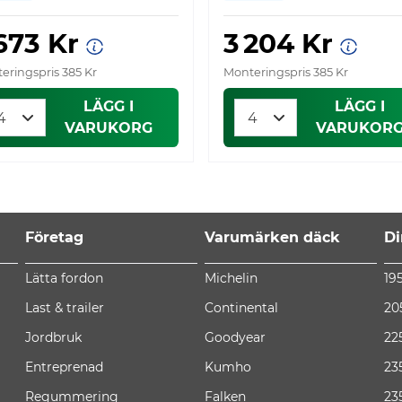
 673 Kr
3 204 Kr
eringspris 385 Kr
Monteringspris 385 Kr
LÄGG I
LÄGG I
VARUKORG
VARUKOR
Företag
Varumärken däck
Di
Lätta fordon
Michelin
19
Last & trailer
Continental
20
Jordbruk
Goodyear
22
Entreprenad
Kumho
23
Regummering
Falken
23