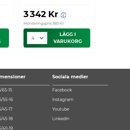
3 342 Kr
Monteringspris 385 Kr
LÄGG I
G
VARUKORG
mensioner
Sociala medier
5/65-15
Facebook
5/55-16
Instagram
5/45-17
Youtube
5/45-18
LinkedIn
5/40-19