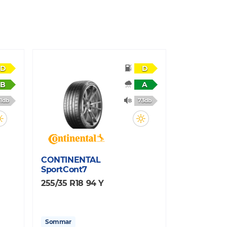
D
D
B
A
1db
73db
CONTINENTAL
SportCont7
255/35 R18 94 Y
Sommar