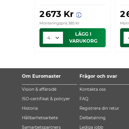
2 673 Kr
2
Monteringspris 385 Kr
Mont
LÄGG I
VARUKORG
Om Euromaster
Frågor och svar
Vision & affärsidé
Kontakta oss
ISO-certifikat & policyer
FAQ
Historia
Registrera din retur
Hållbarhetsarbete
Delbetalning
Samarbetspartners
Lediga jobb