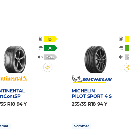
D
A
73db
7
NTINENTAL
MICHELIN
rtCont5P
PILOT SPORT 4 S
/35 R18 94 Y
255/35 R18 94 Y
mmar
Sommar