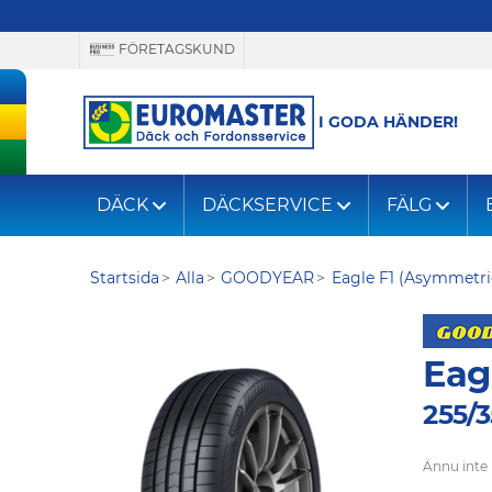
FÖRETAGSKUND
I GODA HÄNDER!
DÄCK
DÄCKSERVICE
FÄLG
Startsida
Alla
GOODYEAR
Eagle F1 (Asymmetri
Eag
255/3
Ännu inte