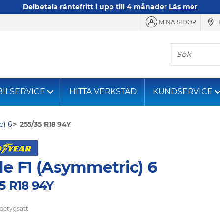
Delbetala räntefritt i upp till 4 månader
Läs mer
MINA SIDOR
Sök
BILSERVICE
HITTA VERKSTAD
KUNDSERVICE
c) 6
255/35 R18 94Y
le F1 (Asymmetric) 6
5 R18 94Y
 betygsatt