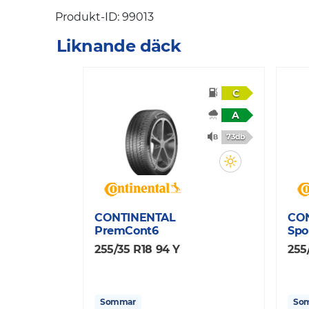
Produkt-ID: 99013
Liknande däck
C
A
73db
CONTINENTAL
CO
PremCont6
Spo
255/35 R18 94 Y
255
Sommar
So