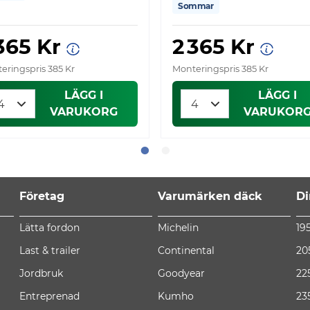
Sommar
 365 Kr
2 365 Kr
eringspris 385 Kr
Monteringspris 385 Kr
LÄGG I
LÄGG I
VARUKORG
VARUKOR
Företag
Varumärken däck
Di
Lätta fordon
Michelin
19
Last & trailer
Continental
20
Jordbruk
Goodyear
22
Entreprenad
Kumho
23