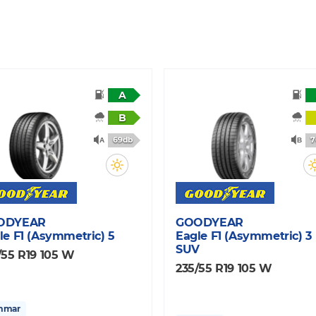
A
B
69db
7
ODYEAR
GOODYEAR
le F1 (Asymmetric) 5
Eagle F1 (Asymmetric) 3
SUV
/55 R19 105 W
235/55 R19 105 W
mmar