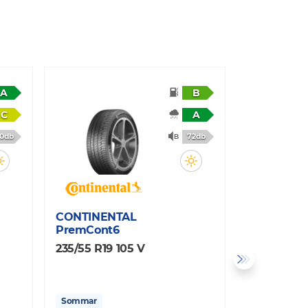
A
B
C
A
0db
72db
CONTINENTAL
CONTINEN
PremCont6
SportCont
235/55 R19 105 V
235/55 R19
Sommar
Sommar