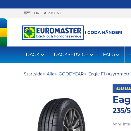
FÖRETAGSKUND
I GODA HÄNDER!
DÄCK
DÄCKSERVICE
FÄLG
Startsida
Alla
GOODYEAR
Eagle F1 (Asymmetri
Eag
235/5
Ännu inte