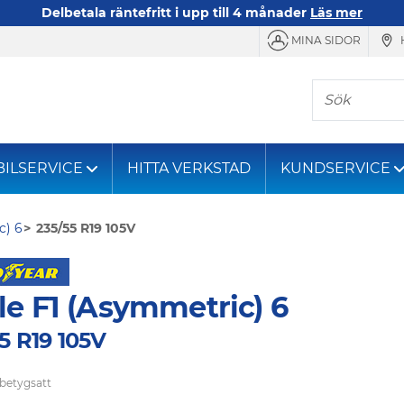
Delbetala räntefritt i upp till 4 månader
Läs mer
MINA SIDOR
Sök
BILSERVICE
HITTA VERKSTAD
KUNDSERVICE
c) 6
235/55 R19 105V
le F1 (Asymmetric) 6
5 R19 105V
 betygsatt