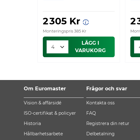
2 305 Kr
2
Monteringspris 385 Kr
Mont
LÄGG I
VARUKORG
Om Euromaster
Frågor och svar
Vision & affärsidé
Kontakta oss
ISO-certifikat & policyer
FAQ
Historia
Registrera din retur
Hållbarhetsarbete
Delbetalning