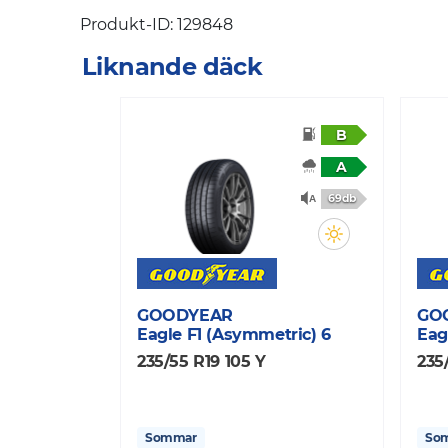
Produkt-ID: 129848
Liknande däck
B
A
69db
GOODYEAR
GO
Eagle F1 (Asymmetric) 6
Eag
235/55 R19 105 Y
235
Sommar
So