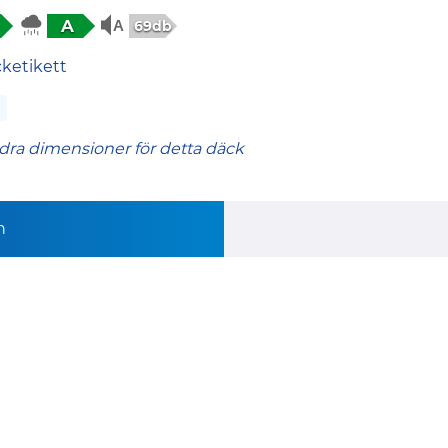
A
69db
cketikett
dra dimensioner för detta däck
n