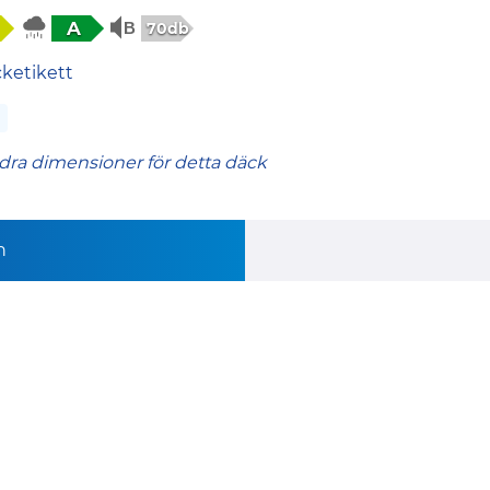
A
70db
cketikett
dra dimensioner för detta däck
n