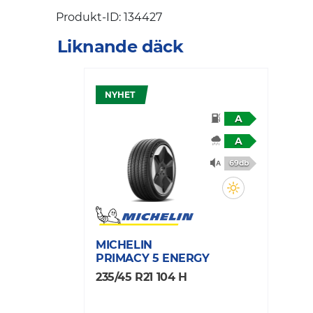
Produkt-ID: 134427
Liknande däck
NYHET
A
A
69db
MICHELIN
PRIMACY 5 ENERGY
235/45 R21 104 H