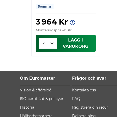
Sommar
3 964 Kr
Monteringspris 415 Kr
LÄGG I
VARUKORG
Om Euromaster
Frågor och svar
Vision & affärsidé
Kontakta oss
ISO-certifikat & policyer
FAQ
Historia
Registrera din retur
Hållbarhetsarbete
Delbetalning