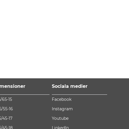
mensioner
Sociala medier
5/65-15
Facebook
5/55-16
Instagram
5/45-17
Youtube
5/45-18
LinkedIn