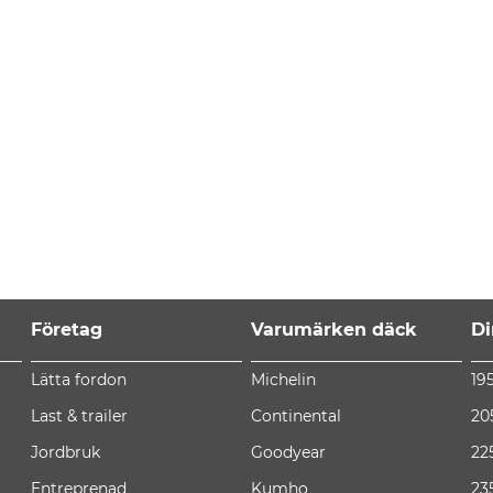
Företag
Varumärken däck
Di
Lätta fordon
Michelin
19
Last & trailer
Continental
20
Jordbruk
Goodyear
22
Entreprenad
Kumho
23