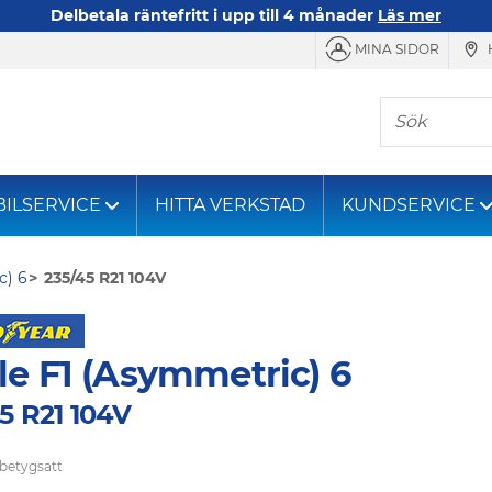
Delbetala räntefritt i upp till 4 månader
Läs mer
MINA SIDOR
Sök
BILSERVICE
HITTA VERKSTAD
KUNDSERVICE
c) 6
235/45 R21 104V
le F1 (Asymmetric) 6
5 R21 104V
 betygsatt