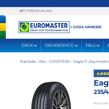
FÖRETAGSKUND
I GODA HÄNDER!
DÄCK
DÄCKSERVICE
FÄLG
Startsida
Alla
GOODYEAR
Eagle F1 (Asymmetri
Eag
235/4
Ännu inte