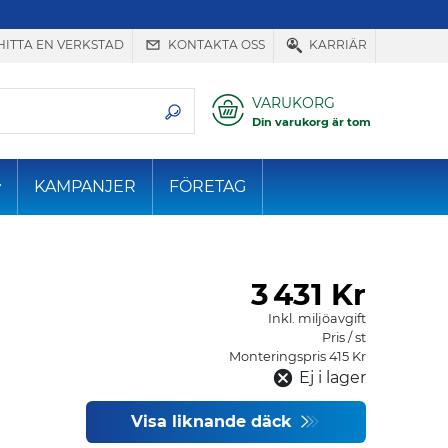
HITTA EN VERKSTAD
KONTAKTA OSS
KARRIÄR
VARUKORG
Din varukorg är tom
KAMPANJER
FÖRETAG
3
431 Kr
Inkl. miljöavgift
Pris / st
Monteringspris 415 Kr
Ej i lager
Visa liknande däck