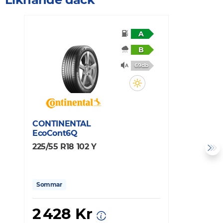
A
B
69db
CONTINENTAL
C
EcoCont6Q
E
225/55 R18 102 Y
2
Sommar
2 428 Kr