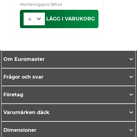
Monteringspris 385 Kr
Mo
LÄGG I VARUKORG
Om Euromaster
Frågor och svar
Företag
Varumärken däck
Dimensioner