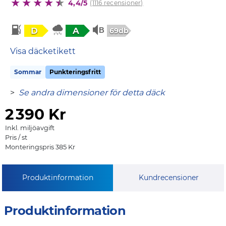
4,4/5
(1116 recensioner)
D
A
69db
Visa däcketikett
Sommar
Punkteringsfritt
>
Se andra dimensioner för detta däck
2
390 Kr
Inkl. miljöavgift
Pris / st
Monteringspris 385 Kr
Produktinformation
Kundrecensioner
Produktinformation