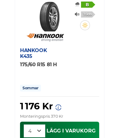
B
70db
HANKOOK
K435
175/60 R15 81 H
Sommar
1 176 Kr
Monteringspris 370 Kr
LÄGG I VARUKORG