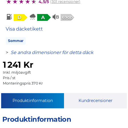
4,5/5
(301 recensioner)
D
A
69db
Visa däcketikett
Sommar
>
Se andra dimensioner för detta däck
1
241 Kr
Inkl. miljöavgift
Pris / st
Monteringspris 370 Kr
Produktinformation
Kundrecensioner
Produktinformation