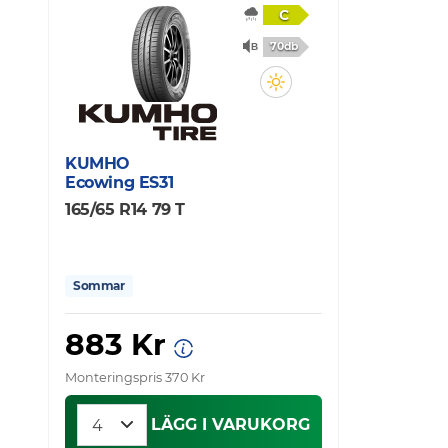
C
70db
KUMHO
Ecowing ES31
165/65 R14 79 T
Sommar
883 Kr
Monteringspris 370 Kr
LÄGG I VARUKORG