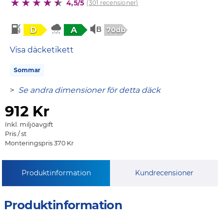
4,5/5
(301 recensioner)
D
A
70db
Visa däcketikett
Sommar
>
Se andra dimensioner för detta däck
912
Kr
Inkl. miljöavgift
Pris / st
Monteringspris 370 Kr
Produktinformation
Kundrecensioner
Produktinformation