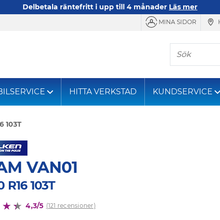
Delbetala räntefritt i upp till 4 månader
Läs mer
MINA SIDOR
Sök
BILSERVICE
HITTA VERKSTAD
KUNDSERVICE
16 103T
AM VAN01
0 R16 103T
4,3/5
(121 recensioner)