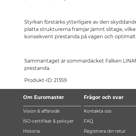
Styrkan förstärks ytterligare av den skyddande
platta strukturerna främjar jämnt slitage, vi
konsekvent prestanda på vägen och optimal
Sammantaget är sommardäcket Falken LINAM VAN
prestanda.
Produkt-ID: 21359
Om Euromaster
Frågor och svar
Vision & affärsidé
Kontakta oss
ISO-certifikat & policyer
FAQ
Historia
Registrera din retur