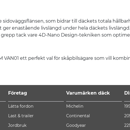
 sidoväggsflänsen, som bidrar till däckets totala hållba
lket ger enastående livslängd under hela däckets livslän
t grepp tack vare 4D-Nano Design-tekniken som optim
01 ett perfekt val för skåpbilsägare som vill kombiner
Företag
Varumärken däck
Di
Lätta fordon
Michelin
19
Last & trailer
Continental
20
Jordbruk
Goodyear
22