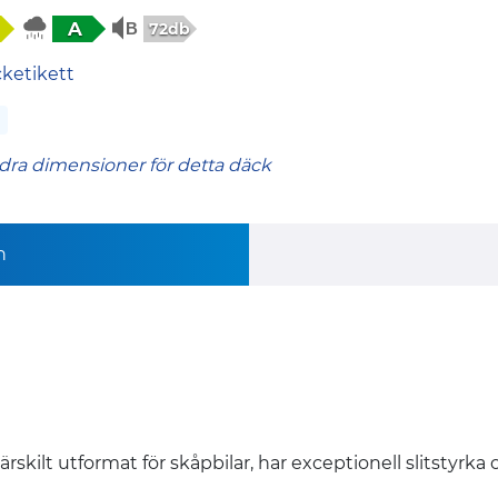
A
72db
cketikett
dra dimensioner för detta däck
n
t utformat för skåpbilar, har exceptionell slitstyrka och 