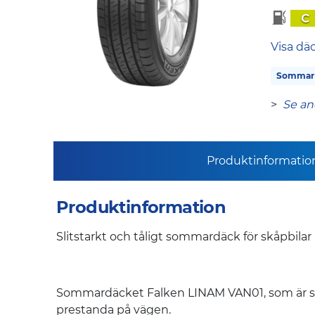
C
Visa dä
Sommar
>
Se an
Produktinformatio
Produktinformation
Slitstarkt och tåligt sommardäck för skåpbilar
Sommardäcket Falken LINAM VAN01, som är särskil
prestanda på vägen.