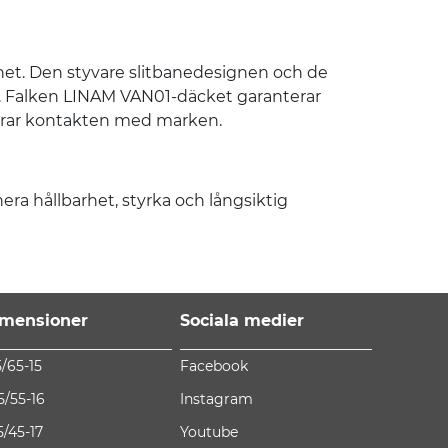
rhet. Den styvare slitbanedesignen och de
gd. Falken LINAM VAN01-däcket garanterar
erar kontakten med marken.
a hållbarhet, styrka och långsiktig
mensioner
Sociala medier
5/65-15
Facebook
5/55-16
Instagram
5/45-17
Youtube