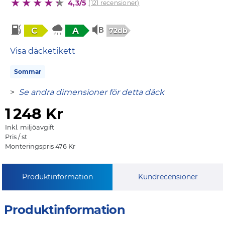
4,3/5
(121 recensioner)
C
A
72db
Visa däcketikett
Sommar
>
Se andra dimensioner för detta däck
1
248 Kr
Inkl. miljöavgift
Pris / st
Monteringspris 476 Kr
Produktinformation
Kundrecensioner
Produktinformation