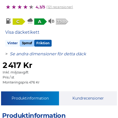
4,3/5
(121 recensioner)
C
A
73db
Visa däcketikett
Vinter
3pmsf
Friktion
>
Se andra dimensioner för detta däck
2
417 Kr
Inkl. miljöavgift
Pris / st
Monteringspris 476 Kr
Produktinformation
Kundrecensioner
Produktinformation