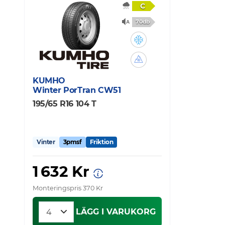
C
70db
KUMHO
Winter PorTran CW51
195/65 R16 104 T
Vinter
3pmsf
Friktion
1 632 Kr
Monteringspris 370 Kr
LÄGG I VARUKORG