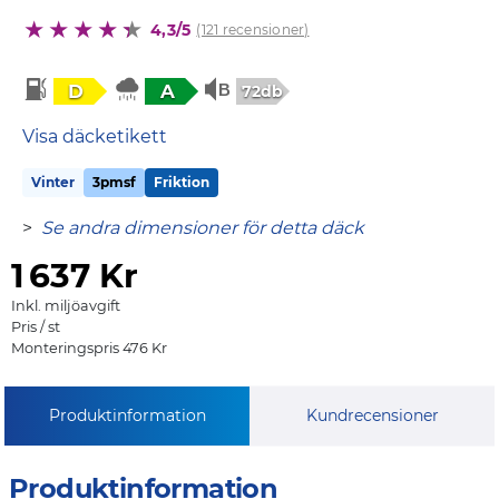
4,3/5
(121 recensioner)
D
A
72db
Visa däcketikett
Vinter
3pmsf
Friktion
>
Se andra dimensioner för detta däck
1
637 Kr
Inkl. miljöavgift
Pris / st
Monteringspris 476 Kr
Produktinformation
Kundrecensioner
Produktinformation