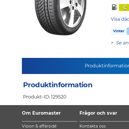
C
Visa dä
Vinter
>
Se an
Produktinformatio
Produktinformation
Produkt-ID: 129520
Om Euromaster
Frågor och svar
Vision & affärsidé
Kontakta oss