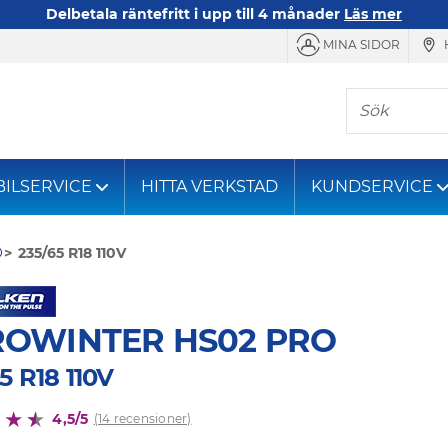
Delbetala räntefritt i upp till 4 månader
Läs mer
MINA SIDOR
Sök
BILSERVICE
HITTA VERKSTAD
KUNDSERVICE
O
235/65 R18 110V
ROWINTER HS02 PRO
5 R18 110V
4,5/5
(14 recensioner)