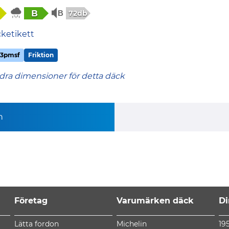
B
72db
cketikett
3pmsf
Friktion
dra dimensioner för detta däck
n
Företag
Varumärken däck
Di
Lätta fordon
Michelin
19