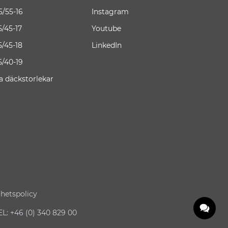
5/55-16
Instagram
5/45-17
Youtube
5/45-18
LinkedIn
5/40-19
la däckstorlekar
ghetspolicy
: +46 (0) 340 829 00