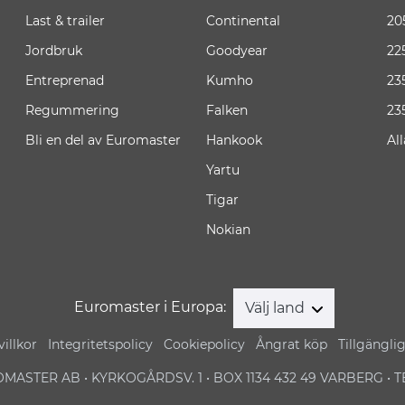
Last & trailer
Continental
20
Jordbruk
Goodyear
22
Entreprenad
Kumho
23
Regummering
Falken
23
Bli en del av Euromaster
Hankook
Al
Yartu
Tigar
Nokian
Euromaster i Europa:
Välj land
illkor
Integritetspolicy
Cookiepolicy
Ångrat köp
Tillgängli
MASTER AB • KYRKOGÅRDSV. 1 • BOX 1134 432 49 VARBERG • TEL