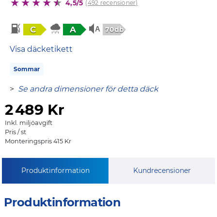
4,5/5
(492 recensioner)
C
A
70db
Visa däcketikett
Sommar
>
Se andra dimensioner för detta däck
2
489 Kr
Inkl. miljöavgift
Pris / st
Monteringspris 415 Kr
Produktinformation
Kundrecensioner
Produktinformation