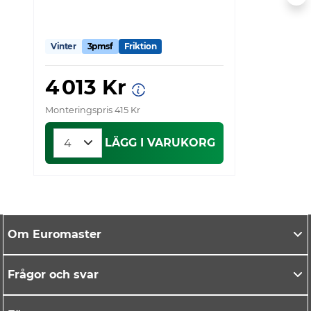
Vinter
3pmsf
Friktion
V
4 013 Kr
Monteringspris 415 Kr
Mo
LÄGG I VARUKORG
Om Euromaster
Frågor och svar