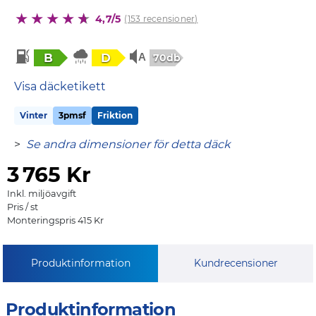
4,7/5
(153 recensioner)
B
D
70db
Visa däcketikett
Vinter
3pmsf
Friktion
>
Se andra dimensioner för detta däck
3
765 Kr
Inkl. miljöavgift
Pris / st
Monteringspris 415 Kr
Produktinformation
Kundrecensioner
Produktinformation