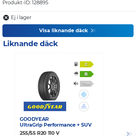
Produkt-ID: 128895
Ej i lager
Visa liknande däck
Liknande däck
C
B
73db
GOODYEAR
C
UltraGrip Performance + SUV
W
255/55 R20 110 V
2