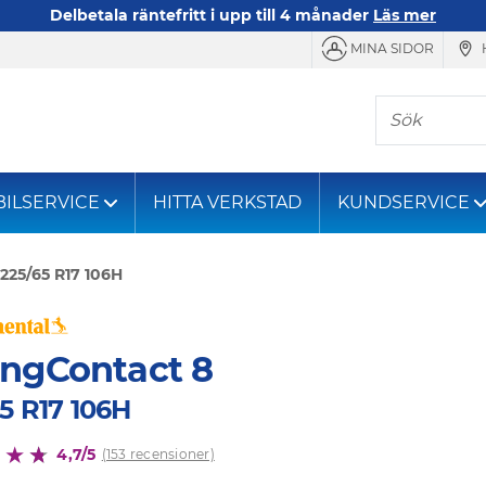
Delbetala räntefritt i upp till 4 månader
Läs mer
MINA SIDOR
Sök
BILSERVICE
HITTA VERKSTAD
KUNDSERVICE
225/65 R17 106H
ingContact 8
5 R17 106H
4,7/5
(153 recensioner)