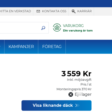
HITTA EN VERKSTAD
KONTAKTA OSS
KARRIÄR
VARUKORG
Din varukorg är tom
KAMPANJER
FÖRETAG
3
559 Kr
Inkl. miljöavgift
Pris / st
Monteringspris 370 Kr
Ej i lager
Visa liknande däck