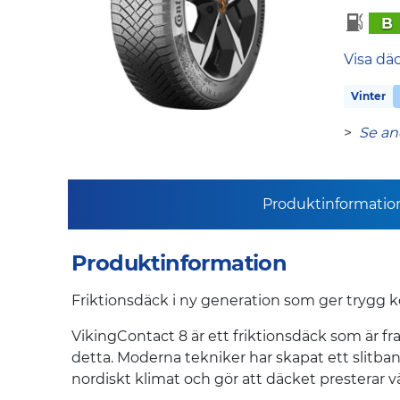
B
Visa dä
Vinter
>
Se an
Produktinformatio
Produktinformation
Friktionsdäck i ny generation som ger trygg kö
VikingContact 8 är ett friktionsdäck som är fram
detta. Moderna tekniker har skapat ett slitb
nordiskt klimat och gör att däcket presterar väl 