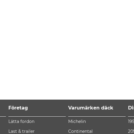
Företag
Varumärken däck
Di
Lätta fordon
Michelin
19
Last & trailer
Continental
20