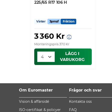
225/65 R17 106 H
Vinter
3pmsf
Friktion
3 360 Kr
Monteringspris 370 Kr
LÄGG I
VARUKORG
Om Euromaster
Frågor och svar
Vision & affärsidé
Kontakta oss
ISO-certifikat & policyer
FAQ