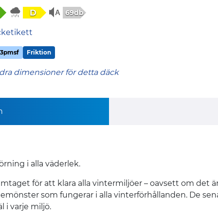
D
69db
cketikett
3pmsf
Friktion
dra dimensioner för detta däck
n
rning i alla väderlek.
taget för att klara alla vintermiljöer – oavsett om det är v
anemönster som fungerar i alla vinterförhållanden. De 
i varje miljö.