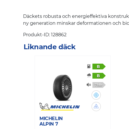
Däckets robusta och energieffektiva konstrukt
ny generation minskar deformationen och bidrar
Produkt-ID: 128862
Liknande däck
B
B
71db
MICHELIN
ALPIN 7