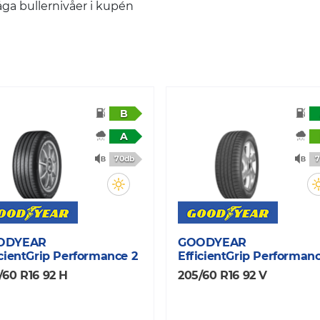
ga bullernivåer i kupén
B
A
70db
7
ODYEAR
GOODYEAR
icientGrip Performance 2
EfficientGrip Performan
/60 R16 92 H
205/60 R16 92 V