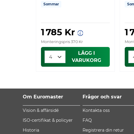
Sommar
So
1 785 Kr
1 
Monteringspris 370 Kr
Mont
LÄGG I
VARUKORG
Om Euromaster
Frågor och svar
Vision & affärsidé
Kontakta oss
ISO-certifikat & policyer
FAQ
Historia
Registrera din retur