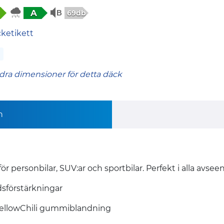
A
69db
cketikett
dra dimensioner för detta däck
n
 personbilar, SUV:ar och sportbilar. Perfekt i alla avsee
dsförstärkningar
a YellowChili gummiblandning