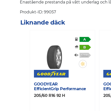
Enastående prestanda på vått underlag och lå
Produkt-ID: 99057
Liknande däck
A
B
69db
GOODYEAR
GO
EfficientGrip Performance
Eff
205/60 R16 92 H
205