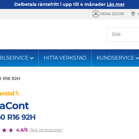
Delbetala räntefritt i upp till 4 månader
Läs mer
MINA SIDOR
Sök
BILSERVICE
HITTA VERKSTAD
KUNDSERVICE
0 R16 92H
raCont
60 R16 92H
4,6/5
(943 recensioner)