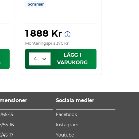
Sommar
Sommar
1 888 Kr
1 941
Monteringspris 370 Kr
Monteringspri
LÄGG I
G
VARUKORG
mensioner
Sociala medier
5/65-15
Facebook
5/55-16
Instagram
5/45-17
Youtube