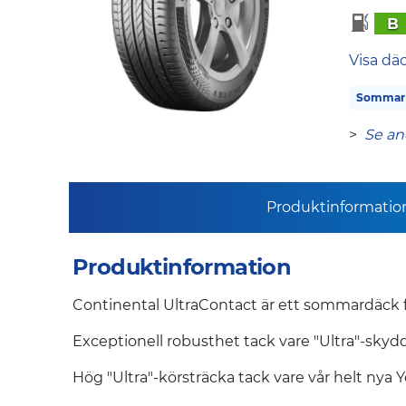
B
Visa dä
Sommar
>
Se an
Produktinformatio
Produktinformation
Continental UltraContact är ett sommardäck för
Exceptionell robusthet tack vare "Ultra"-skyd
Hög "Ultra"-körsträcka tack vare vår helt ny