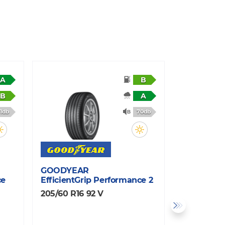
A
B
B
A
1db
70db
GOODYEAR
CONTINEN
ce
EfficientGrip Performance 2
UltraCont
205/60 R16 92 V
205/60 R16