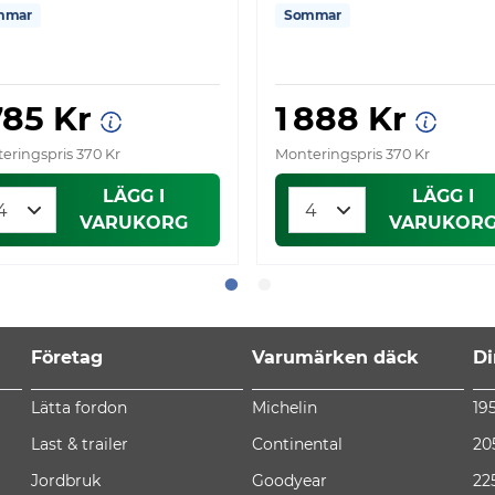
mmar
Sommar
785 Kr
1 888 Kr
eringspris 370 Kr
Monteringspris 370 Kr
LÄGG I
LÄGG I
VARUKORG
VARUKOR
Företag
Varumärken däck
Di
Lätta fordon
Michelin
19
Last & trailer
Continental
20
Jordbruk
Goodyear
22