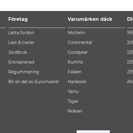
Företag
Varumärken däck
Di
Lätta fordon
Michelin
19
Last & trailer
Continental
20
Jordbruk
Goodyear
22
Entreprenad
Kumho
23
Regummering
Falken
23
Bli en del av Euromaster
Hankook
Al
Yartu
Tigar
Nokian