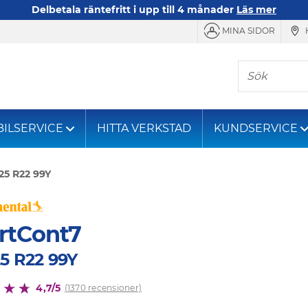
Delbetala räntefritt i upp till 4 månader
Läs mer
MINA SIDOR
Sök
BILSERVICE
HITTA VERKSTAD
KUNDSERVICE
25 R22 99Y
rtCont7
5 R22 99Y
4,7/5
(1370 recensioner)