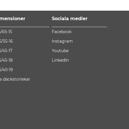
mensioner
Sociala medier
5/65-15
Facebook
5/55-16
Instagram
5/45-17
Youtube
5/45-18
LinkedIn
5/40-19
la däckstorlekar