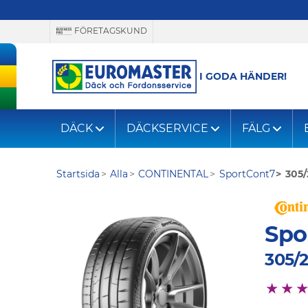
FÖRETAGSKUND
I GODA HÄNDER!
DÄCK
DÄCKSERVICE
FÄLG
Startsida
Alla
CONTINENTAL
SportCont7
305/
Spo
305/2