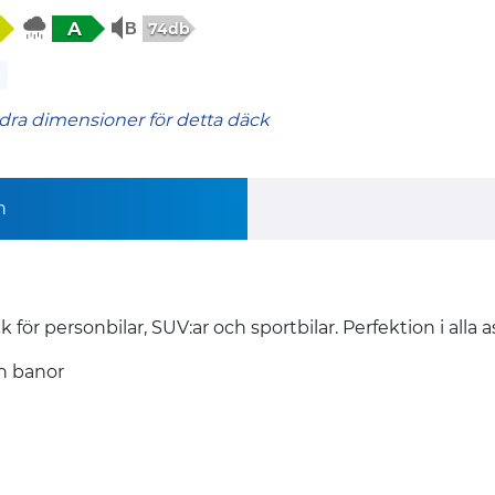
A
74db
dra dimensioner för detta däck
n
ör personbilar, SUV:ar och sportbilar. Perfektion i alla 
h banor