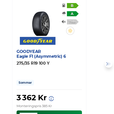
B
A
71db
GOODYEAR
M
Eagle F1 (Asymmetric) 6
P
275/35 R19 100 Y
2
Sommar
3 362 Kr
Monteringspris 385 Kr
Mo