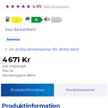
4,7/5
(1363 recensioner)
D
A
73db
Visa däcketikett
Sommar
>
Se andra dimensioner för detta däck
4
671 Kr
Inkl. miljöavgift
Pris / st
Monteringspris 385 Kr
Produktinformation
Kundrecensioner
Produktinformation