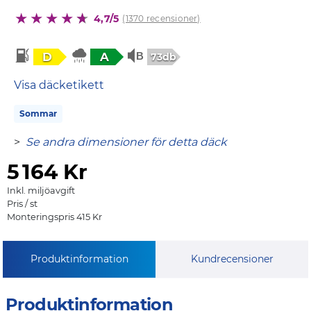
4,7/5
(1370 recensioner)
D
A
73db
Visa däcketikett
Sommar
>
Se andra dimensioner för detta däck
5
164 Kr
Inkl. miljöavgift
Pris / st
Monteringspris 415 Kr
Produktinformation
Kundrecensioner
Produktinformation