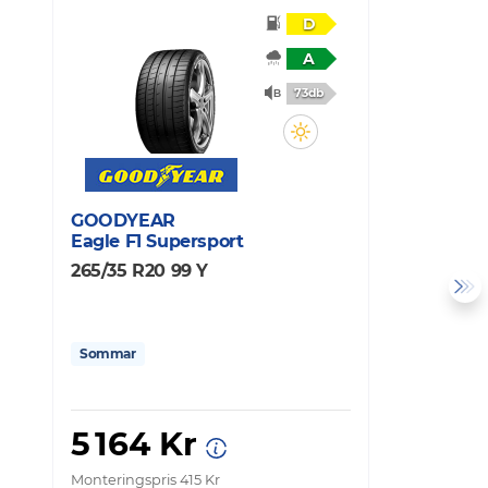
D
A
73db
GOODYEAR
M
Eagle F1 Supersport
P
265/35 R20 99 Y
2
Sommar
5 164 Kr
Monteringspris 415 Kr
Mo