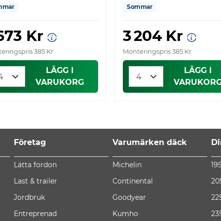
mmar
Sommar
 673 Kr
3 204 Kr
eringspris 385 Kr
Monteringspris 385 Kr
LÄGG I
LÄGG I
VARUKORG
VARUKOR
Företag
Varumärken däck
Di
Lätta fordon
Michelin
19
Last & trailer
Continental
20
Jordbruk
Goodyear
22
Entreprenad
Kumho
23