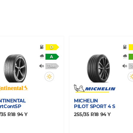
D
A
73db
7
NTINENTAL
MICHELIN
rtCont5P
PILOT SPORT 4 S
/35 R18 94 Y
255/35 R18 94 Y