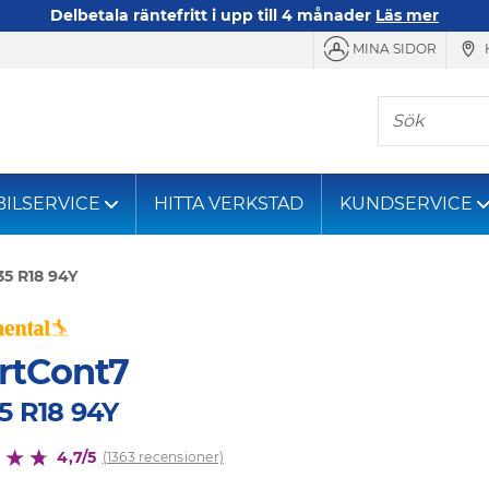
Delbetala räntefritt i upp till 4 månader
Läs mer
MINA SIDOR
Sök
BILSERVICE
HITTA VERKSTAD
KUNDSERVICE
35 R18 94Y
rtCont7
5 R18 94Y
4,7/5
(1363 recensioner)