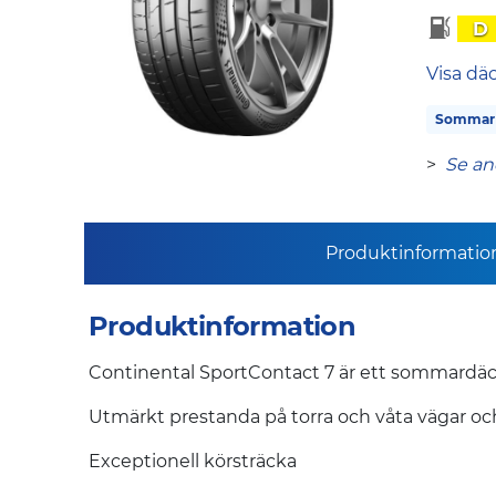
D
Visa dä
Sommar
>
Se an
Produktinformatio
Produktinformation
Continental SportContact 7 är ett sommardäck f
Utmärkt prestanda på torra och våta vägar oc
Exceptionell körsträcka