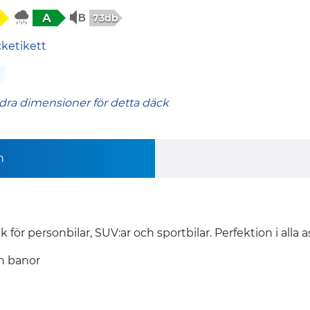
A
73db
cketikett
dra dimensioner för detta däck
n
ör personbilar, SUV:ar och sportbilar. Perfektion i alla 
h banor