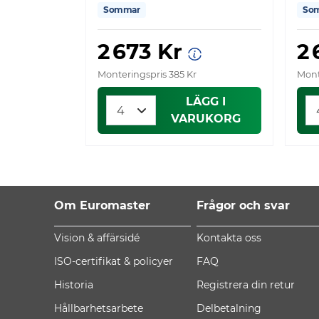
Sommar
So
2 673 Kr
2
Monteringspris 385 Kr
Mont
LÄGG I
VARUKORG
Om Euromaster
Frågor och svar
Vision & affärsidé
Kontakta oss
ISO-certifikat & policyer
FAQ
Historia
Registrera din retur
Hållbarhetsarbete
Delbetalning