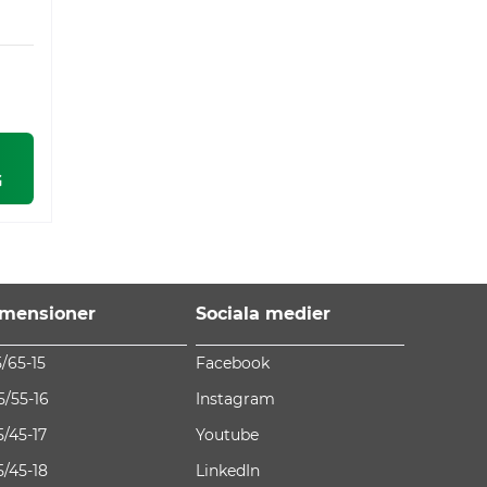
G
mensioner
Sociala medier
5/65-15
Facebook
5/55-16
Instagram
5/45-17
Youtube
5/45-18
LinkedIn