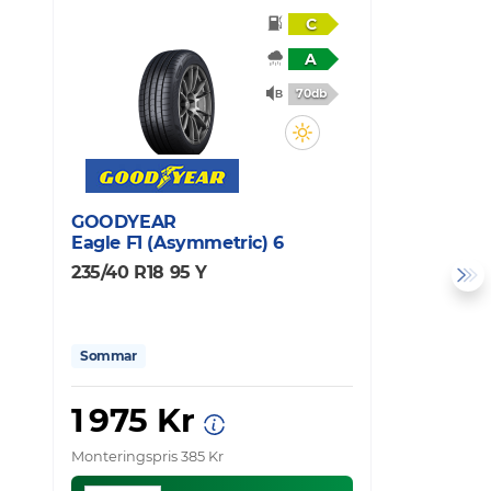
C
A
70db
GOODYEAR
C
Eagle F1 (Asymmetric) 6
U
235/40 R18 95 Y
2
Sommar
1 975 Kr
Monteringspris 385 Kr
Mo