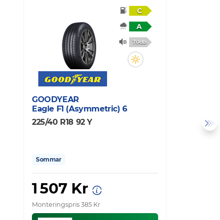
C
A
70db
GOODYEAR
C
Eagle F1 (Asymmetric) 6
S
225/40 R18 92 Y
2
Sommar
1 507 Kr
1
Monteringspris 385 Kr
Mo