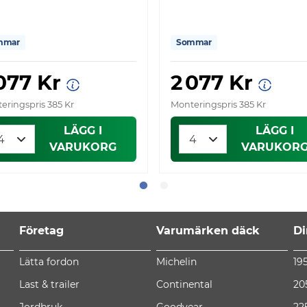
mmar
Sommar
 077 Kr
2 077 Kr
eringspris 385 Kr
Monteringspris 385 Kr
LÄGG I
LÄGG I
VARUKORG
VARUKOR
Företag
Varumärken däck
Di
Lätta fordon
Michelin
19
Last & trailer
Continental
20