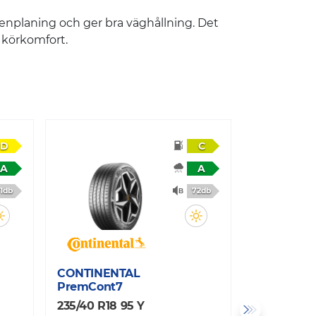
tenplaning och ger bra väghållning. Det
d körkomfort.
D
C
A
A
1db
72db
CONTINENTAL
NOKIAN
PremCont7
HAKKA BL
235/40 R18 95 Y
235/40 R18