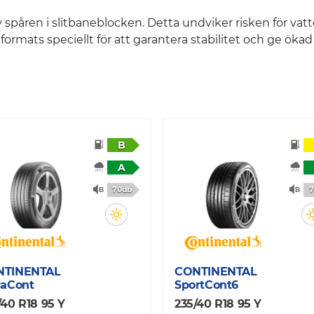
 spåren i slitbaneblocken. Detta undviker risken för vat
formats speciellt för att garantera stabilitet och ge öka
B
A
70db
7
NTINENTAL
CONTINENTAL
raCont
SportCont6
/40 R18 95 Y
235/40 R18 95 Y