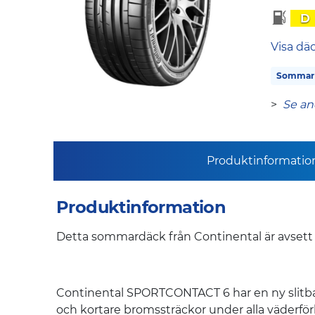
D
Visa dä
Sommar
>
Se an
Produktinformatio
Produktinformation
Detta sommardäck från Continental är avsett fö
Continental SPORTCONTACT 6 har en ny slitban
och kortare bromssträckor under alla väderför