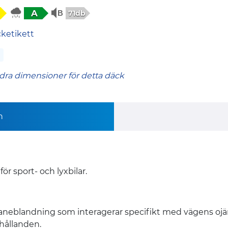
A
71db
cketikett
dra dimensioner för detta däck
n
r sport- och lyxbilar.
eblandning som interagerar specifikt med vägens ojämnh
hållanden.