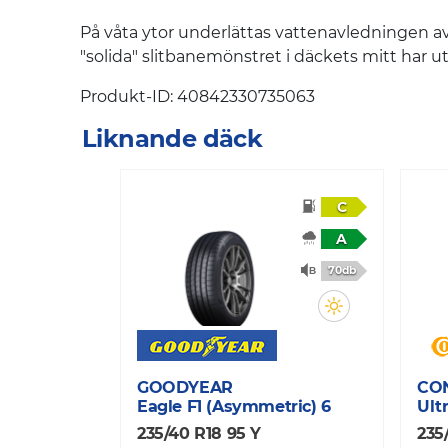
På våta ytor underlättas vattenavledningen av
"solida" slitbanemönstret i däckets mitt har ut
Produkt-ID: 40842330735063
Liknande däck
C
A
70db
GOODYEAR
CO
Eagle F1 (Asymmetric) 6
Ult
235/40 R18 95 Y
235