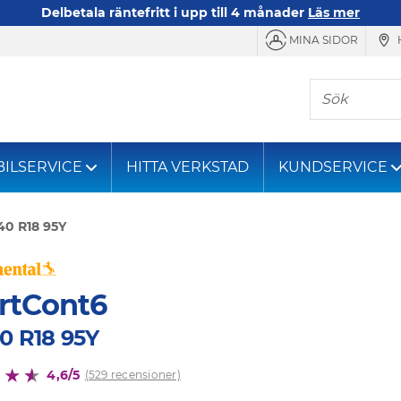
Delbetala räntefritt i upp till 4 månader
Läs mer
MINA SIDOR
Sök
BILSERVICE
HITTA VERKSTAD
KUNDSERVICE
40 R18 95Y
rtCont6
0 R18 95Y
4,6/5
(529 recensioner)