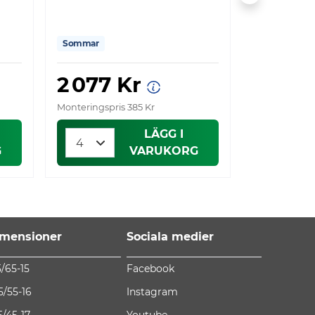
Sommar
Sommar
2 077 Kr
2 161 
Monteringspris 385 Kr
Monteringspri
LÄGG I
G
VARUKORG
mensioner
Sociala medier
5/65-15
Facebook
5/55-16
Instagram