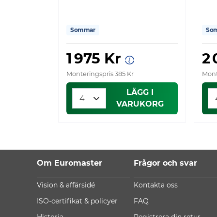
Sommar
So
1 975 Kr
2
Monteringspris 385 Kr
Mont
LÄGG I
VARUKORG
Om Euromaster
Frågor och svar
Vision & affärsidé
Kontakta oss
ISO-certifikat & policyer
FAQ