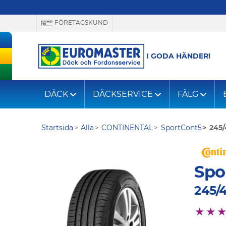
FÖRETAGSKUND
I GODA HÄNDER!
DÄCK
DÄCKSERVICE
FÄLG
Startsida
Alla
CONTINENTAL
SportCont5
245/
Spo
245/4