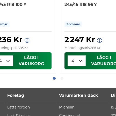
/45 R18 100 Y
245/45 R18 96 Y
mmar
Sommar
 236 Kr
2 247 Kr
eringspris 385 Kr
Monteringspris 385 Kr
LÄGG I
LÄGG I
VARUKORG
VARUKOR
Företag
Varumärken däck
Di
Lätta fordon
Michelin
19
Last & trailer
Continental
20