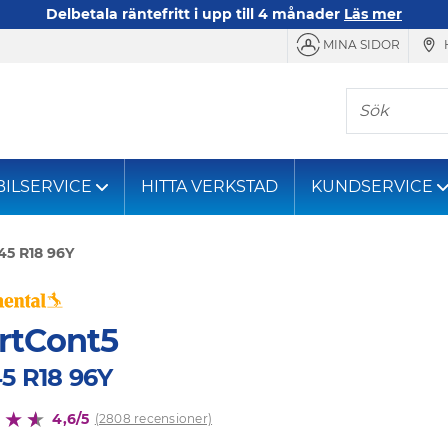
Delbetala räntefritt i upp till 4 månader
Läs mer
MINA SIDOR
Sök
BILSERVICE
HITTA VERKSTAD
KUNDSERVICE
45 R18 96Y
rtCont5
5 R18 96Y
4,6/5
(2808 recensioner)