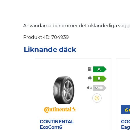
Användarna berömmer det oklanderliga väggre
Produkt-ID: 704939
Liknande däck
A
B
72db
CONTINENTAL
GO
EcoCont6
Eag