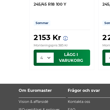
245/45 R18 100 Y
245
Sommar
So
2 153 Kr
2
Monteringspris 385 Kr
Mont
LÄGG I
VARUKORG
Om Euromaster
Frågor och svar
Vision & affärsidé
Kontakta oss
ISO-certifikat & policyer
FAQ