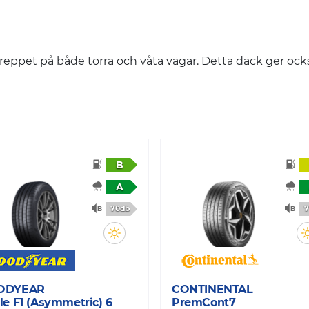
ppet på både torra och våta vägar. Detta däck ger ocks
B
A
70db
7
ODYEAR
CONTINENTAL
le F1 (Asymmetric) 6
PremCont7