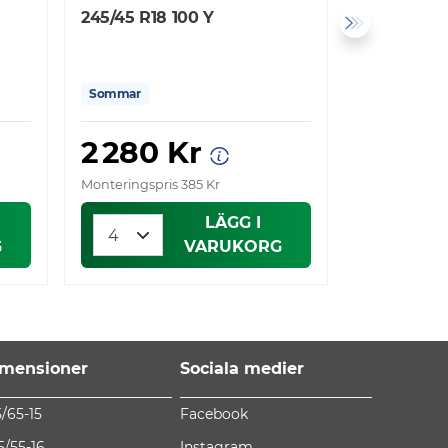
245/45 R18 100 Y
245/45 R18
Sommar
Sommar
2 280 Kr
2 280
Monteringspris 385 Kr
Monteringspri
LÄGG I
G
VARUKORG
mensioner
Sociala medier
5/65-15
Facebook
5/55-16
Instagram