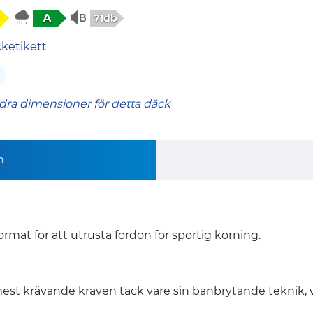
A
71db
cketikett
dra dimensioner för detta däck
n
mat för att utrusta fordon för sportig körning.
st krävande kraven tack vare sin banbrytande teknik, vilk