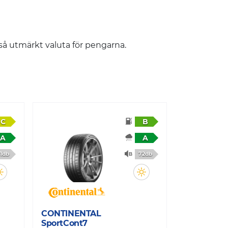
å utmärkt valuta för pengarna.
C
B
A
A
1db
72db
CONTINENTAL
CONTINEN
SportCont7
PremCont