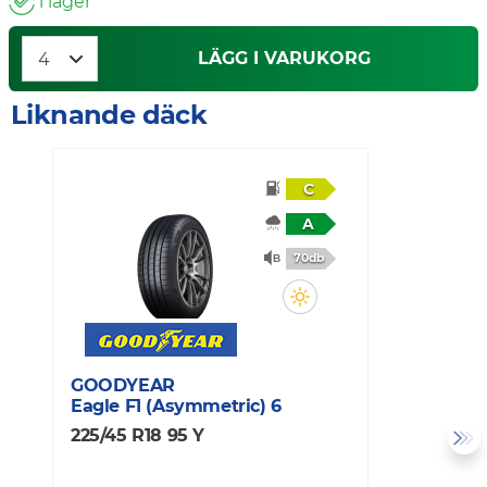
i lager
LÄGG I VARUKORG
Liknande däck
C
A
70db
GOODYEAR
C
Eagle F1 (Asymmetric) 6
P
225/45 R18 95 Y
2