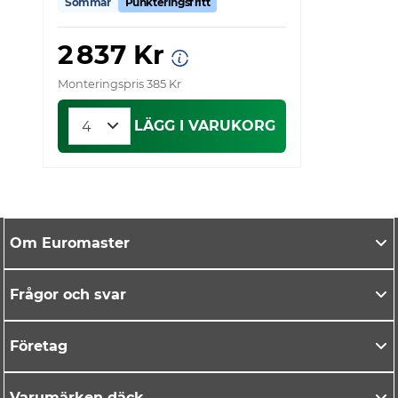
Sommar
Punkteringsfritt
2 837 Kr
Monteringspris 385 Kr
Mo
LÄGG I VARUKORG
Om Euromaster
Frågor och svar
Företag
Varumärken däck