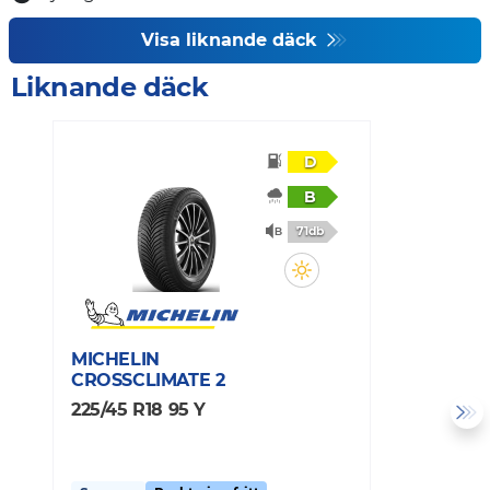
Visa liknande däck
Liknande däck
D
B
71db
MICHELIN
M
CROSSCLIMATE 2
P
225/45 R18 95 Y
2