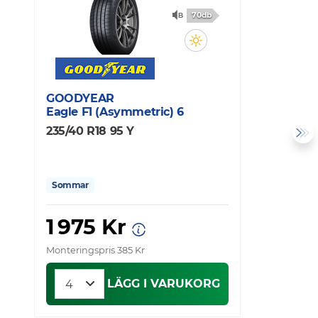
70db
GOODYEAR
C
Eagle F1 (Asymmetric) 6
U
235/40 R18 95 Y
2
Sommar
1 975 Kr
Monteringspris 385 Kr
Mo
LÄGG I VARUKORG