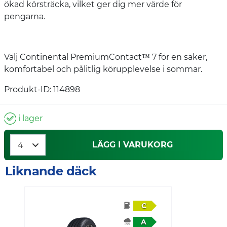
ökad körsträcka, vilket ger dig mer värde för
pengarna. ​
Välj Continental PremiumContact™ 7 för en säker,
komfortabel och pålitlig körupplevelse i sommar.​
Produkt-ID: 114898
i lager
LÄGG I VARUKORG
Liknande däck
C
A