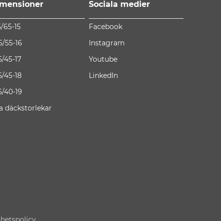
mensioner
Sociala medier
5/65-15
Facebook
5/55-16
Instagram
5/45-17
Youtube
5/45-18
LinkedIn
5/40-19
la däckstorlekar
ghetspolicy