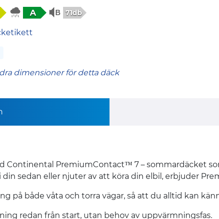
A
71db
cketikett
dra dimensioner för detta däck
n
 Continental PremiumContact™ 7 – sommardäcket som tar
in sedan eller njuter av att köra din elbil, erbjuder P
ng på både våta och torra vägar, så att du alltid kan kä
ning redan från start, utan behov av uppvärmningsfas. ​