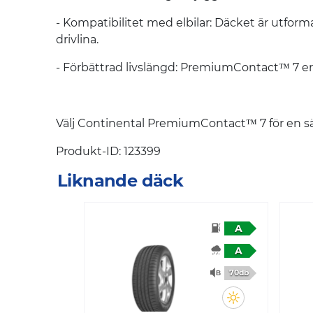
- Kompatibilitet med elbilar: Däcket är utform
drivlina. ​
- Förbättrad livslängd: PremiumContact™ 7 erb
Välj Continental PremiumContact™ 7 för en säk
Produkt-ID: 123399
Liknande däck
A
A
70db