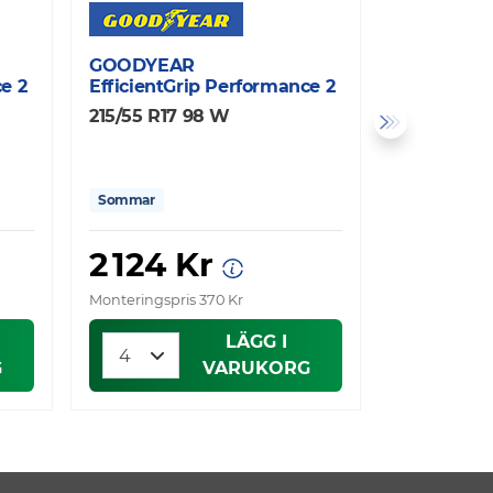
GOODYEAR
CONTINEN
e 2
EfficientGrip Performance 2
EcoCont6
215/55 R17 98 W
215/55 R17
Sommar
Sommar
2 124 Kr
2 139
Monteringspris 370 Kr
Monteringspri
LÄGG I
G
VARUKORG