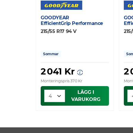
GOODYEAR
GO
EfficientGrip Performance
Eff
215/55 R17 94 V
215
Sommar
So
2 041 Kr
2
Monteringspris 370 Kr
Mont
LÄGG I
VARUKORG