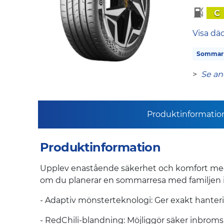
C
Visa dä
Sommar
>
Se an
Produktinformatio
Produktinformation
Upplev enastående säkerhet och komfort med
om du planerar en sommarresa med familjen i d
- Adaptiv mönsterteknologi: Ger exakt hanteri
- RedChili-blandning: Möjliggör säker inbroms