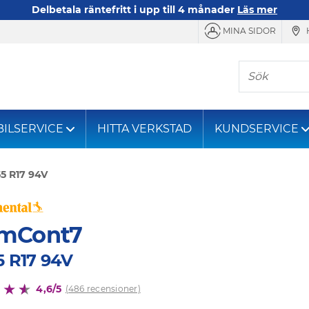
Delbetala räntefritt i upp till 4 månader
Läs mer
MINA SIDOR
Sök
BILSERVICE
HITTA VERKSTAD
KUNDSERVICE
55 R17 94V
mCont7
5 R17 94V
4,6/5
(486 recensioner)