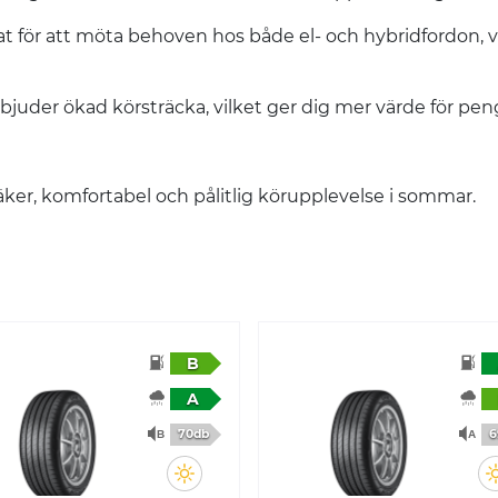
at för att möta behoven hos både el- och hybridfordon, v
juder ökad körsträcka, vilket ger dig mer värde för peng
er, komfortabel och pålitlig körupplevelse i sommar.​
B
A
70db
6