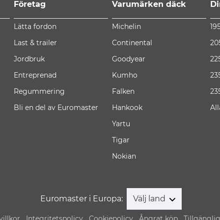
Företag
Varumärken däck
Di
Lätta fordon
Michelin
19
Last & trailer
Continental
20
Jordbruk
Goodyear
22
Entreprenad
Kumho
23
Regummering
Falken
23
Bli en del av Euromaster
Hankook
Al
Yartu
Tigar
Nokian
Euromaster i Europa:
Välj land
illkor
Integritetspolicy
Cookiepolicy
Ångrat köp
Tillgängli