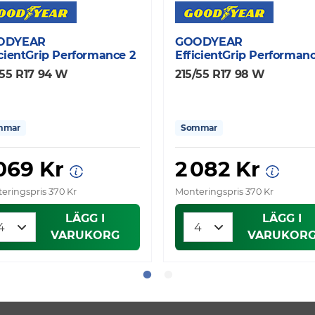
ODYEAR
GOODYEAR
icientGrip Performance 2
EfficientGrip Performanc
/55 R17 94 W
215/55 R17 98 W
mmar
Sommar
 069 Kr
2 082 Kr
eringspris 370 Kr
Monteringspris 370 Kr
LÄGG I
LÄGG I
VARUKORG
VARUKOR