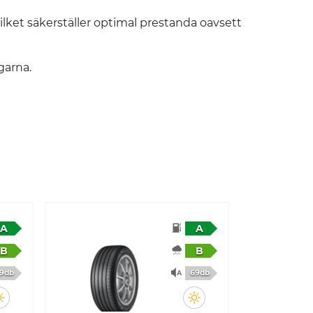
ilket säkerställer optimal prestanda oavsett
arna. ​
A
A
B
B
9db
69db