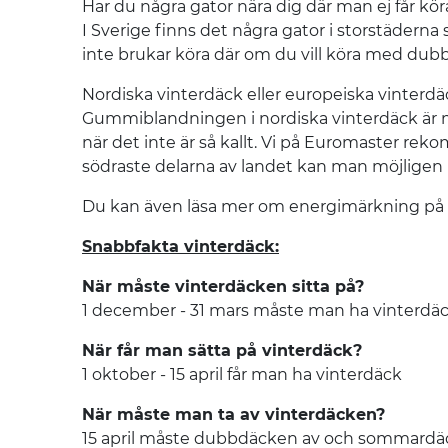
Har du några gator nära dig där man ej får k
I Sverige finns det några gator i storstäderna 
inte brukar köra där om du vill köra med dub
Nordiska vinterdäck eller europeiska vinterd
Gummiblandningen i nordiska vinterdäck är me
när det inte är så kallt. Vi på Euromaster re
södraste delarna av landet kan man möjligen 
Du kan även läsa mer om energimärkning på
Snabbfakta vinterdäck:
När måste vinterdäcken sitta på?
1 december - 31 mars måste man ha vinterdäc
När får man sätta på vinterdäck?
1 oktober - 15 april får man ha vinterdäck
När måste man ta av vinterdäcken?
15 april måste dubbdäcken av och sommardäck