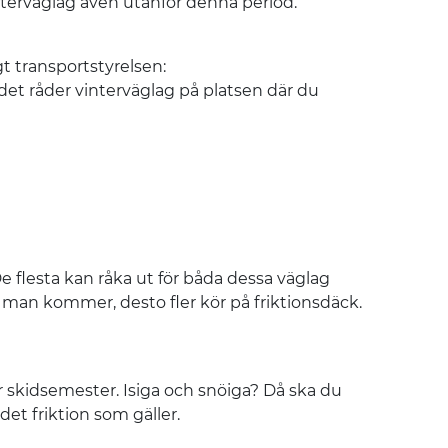
interväglag även utanför denna period.
t transportstyrelsen:
 det råder vinterväglag på platsen där du
De flesta kan råka ut för båda dessa väglag
 man kommer, desto fler kör på friktionsdäck.
r skidsemester. Isiga och snöiga? Då ska du
et friktion som gäller.