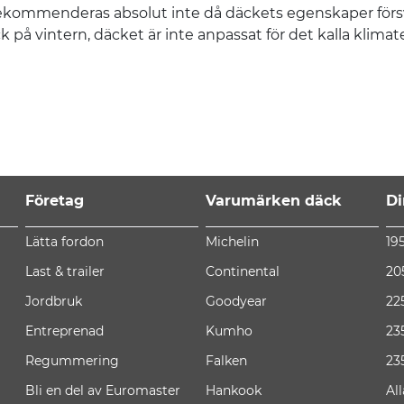
 rekommenderas absolut inte då däckets egenskaper försv
 vintern, däcket är inte anpassat för det kalla klimatet 
Företag
Varumärken däck
Di
Lätta fordon
Michelin
19
Last & trailer
Continental
20
Jordbruk
Goodyear
22
Entreprenad
Kumho
23
Regummering
Falken
23
Bli en del av Euromaster
Hankook
Al