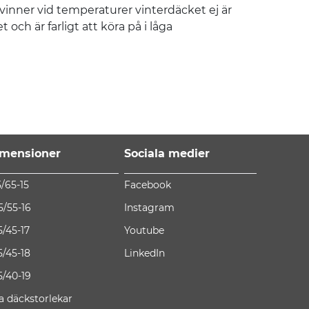
inner vid temperaturer vinterdäcket ej är
och är farligt att köra på i låga
mensioner
Sociala medier
5/65-15
Facebook
5/55-16
Instagram
5/45-17
Youtube
5/45-18
LinkedIn
5/40-19
la däckstorlekar