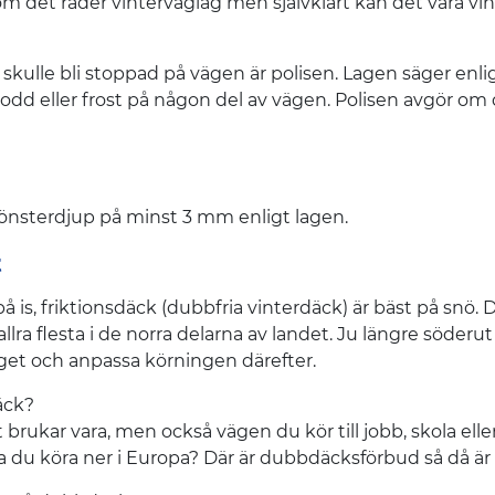
 om det råder vinterväglag men självklart kan det vara v
?
ulle bli stoppad på vägen är polisen. Lagen säger enlig
modd eller frost på någon del av vägen. Polisen avgör om
nsterdjup på minst 3 mm enligt lagen.
t
 is, friktionsdäck (dubbfria vinterdäck) är bäst på snö. 
a flesta i de norra delarna av landet. Ju längre söderut
aget och anpassa körningen därefter.
äck?
ukar vara, men också vägen du kör till jobb, skola elle
 du köra ner i Europa? Där är dubbdäcksförbud så då är d