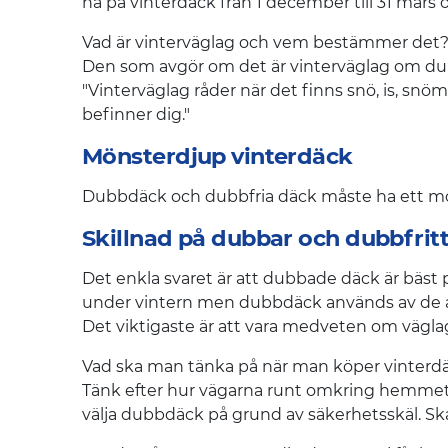
ha på vinterdäck från 1 december till 31 mars
Vad är vinterväglag och vem bestämmer det
Den som avgör om det är vinterväglag om du sk
"Vinterväglag råder när det finns snö, is, snö
befinner dig."
Mönsterdjup vinterdäck
Dubbdäck och dubbfria däck måste ha ett mö
Skillnad på dubbar och dubbfrit
Det enkla svaret är att dubbade däck är bäst på
under vintern men dubbdäck används av de allr
Det viktigaste är att vara medveten om vägl
Vad ska man tänka på när man köper vinterd
Tänk efter hur vägarna runt omkring hemmet br
välja dubbdäck på grund av säkerhetsskäl. Ska