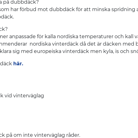
öra på dubbdäck?
som har förbud mot dubbdäck för att minska spridning av fa
bdäck.
äck?
r anpassade för kalla nordiska temperaturer och kall v
kommenderar nordiska vinterdäck då det är däcken med bä
klara sig med europeiska vinterdäck men kyla, is och s
 däck
här.
k vid vinterväglag
 på om inte vinterväglag råder.