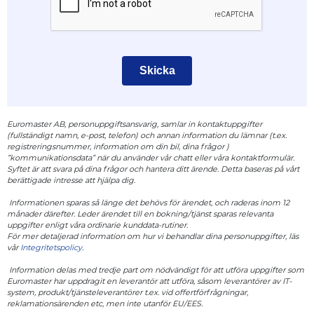
Skicka
Euromaster AB, personuppgiftsansvarig, samlar in kontaktuppgifter
(fullständigt namn, e-post, telefon) och annan information du lämnar (t.ex.
registreringsnummer, information om din bil, dina frågor )
”kommunikationsdata” när du använder vår chatt eller våra kontaktformulär.
Syftet är att svara på dina frågor och hantera ditt ärende. Detta baseras på vårt
berättigade intresse att hjälpa dig.
Informationen sparas så länge det behövs för ärendet, och raderas inom 12
månader därefter. Leder ärendet till en bokning/tjänst sparas relevanta
uppgifter enligt våra ordinarie kunddata-rutiner.
För mer detaljerad information om hur vi behandlar dina personuppgifter, läs
vår
Integritetspolicy
.
Information delas med tredje part om nödvändigt för att utföra uppgifter som
Euromaster har uppdragit en leverantör att utföra, såsom leverantörer av IT-
system, produkt/tjänsteleverantörer t.ex. vid offertförfrågningar,
reklamationsärenden etc, men inte utanför EU/EES.