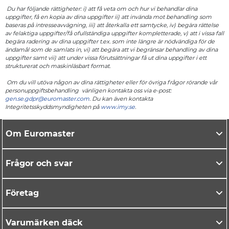
Du har följande rättigheter: i) att få veta om och hur vi behandlar dina
uppgifter, få en kopia av dina uppgifter ii) att invända mot behandling som
baseras på intresseavvägning, iii) att återkalla ett samtycke, iv) begära rättelse
av felaktiga uppgifter/få ofullständiga uppgifter kompletterade, v) att i vissa fall
begära radering av dina uppgifter t.ex. som inte längre är nödvändiga för de
ändamål som de samlats in, vi) att begära att vi begränsar behandling av dina
uppgifter samt vii) att under vissa förutsättningar få ut dina uppgifter i ett
strukturerat och maskinläsbart format.
Om du vill utöva någon av dina rättigheter eller för övriga frågor rörande vår
personuppgiftsbehandling vänligen kontakta oss via e-post:
gen.se.gdpr@euromaster.com
. Du kan även kontakta
Integritetsskyddsmyndigheten på
www.imy.se
.
Om Euromaster
Frågor och svar
Företag
Varumärken däck