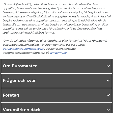
Du har följande rättigheter: i) att få veta om och hur vi behandlar dina
uppgifter, få en kopia av dina uppgifter ii) att invända mot behandling som
baseras på intresseavvägning, iii) att återkalla ett samtycke, iv) begära rättelse
av felaktiga uppgifter/få ofullständiga uppgifter kompletterade, v) att i vissa fall
begära radering av dina uppgifter t.ex. som inte längre är nödvändiga för de
ändamål som de samlats in, vi) att begära att vi begränsar behandling av dina
uppgifter samt vii) att under vissa förutsättningar få ut dina uppgifter i ett
strukturerat och maskinläsbart format.
Om du vill utöva någon av dina rättigheter eller för övriga frågor rörande vår
personuppgiftsbehandling vänligen kontakta oss via e-post:
gen.se.gdpr@euromaster.com
. Du kan även kontakta
Integritetsskyddsmyndigheten på
www.imy.se
.
Om Euromaster
Frågor och svar
Företag
Varumärken däck