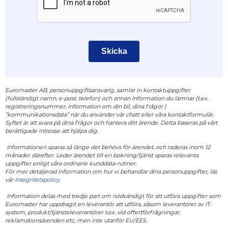
Skicka
Euromaster AB, personuppgiftsansvarig, samlar in kontaktuppgifter
(fullständigt namn, e-post, telefon) och annan information du lämnar (t.ex.
registreringsnummer, information om din bil, dina frågor )
”kommunikationsdata” när du använder vår chatt eller våra kontaktformulär.
Syftet är att svara på dina frågor och hantera ditt ärende. Detta baseras på vårt
berättigade intresse att hjälpa dig.
Informationen sparas så länge det behövs för ärendet, och raderas inom 12
månader därefter. Leder ärendet till en bokning/tjänst sparas relevanta
uppgifter enligt våra ordinarie kunddata-rutiner.
För mer detaljerad information om hur vi behandlar dina personuppgifter, läs
vår
Integritetspolicy
.
Information delas med tredje part om nödvändigt för att utföra uppgifter som
Euromaster har uppdragit en leverantör att utföra, såsom leverantörer av IT-
system, produkt/tjänsteleverantörer t.ex. vid offertförfrågningar,
reklamationsärenden etc, men inte utanför EU/EES.