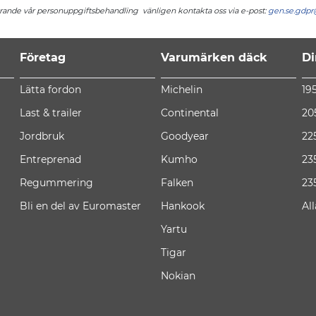
rörande vår personuppgiftsbehandling vänligen kontakta oss via e-post:
gen.se.gdp
Företag
Varumärken däck
Di
Lätta fordon
Michelin
19
Last & trailer
Continental
20
Jordbruk
Goodyear
22
Entreprenad
Kumho
23
Regummering
Falken
23
Bli en del av Euromaster
Hankook
Al
Yartu
Tigar
Nokian