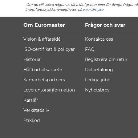
Om du vill utöva någon av dina rättigheter eller för övriga frågor 
Integritetsskyddsmyndigheten på
www.imy.se
.
Om Euromaster
Frågor och svar
Vision & affärsidé
Kontakta oss
ISO-certifikat & policyer
FAQ
Historia
Registrera din retur
Hållbarhetsarbete
Delbetalning
Samarbetspartners
Lediga jobb
Leverantörsinformation
Nyhetsbrev
Karriär
Verkstadsliv
Etikkod