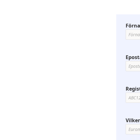
Förn
Epost
Regi
Vilke