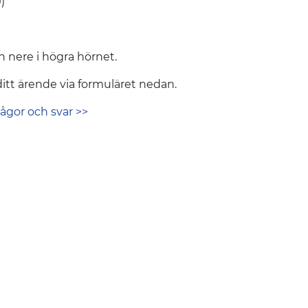
)
n nere i högra hörnet.
ditt ärende via formuläret nedan.
rågor och svar >>