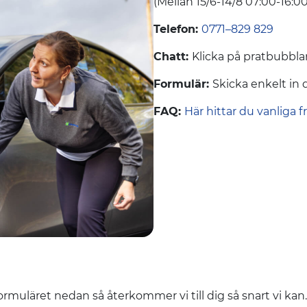
(Mellan 15/6-14/8 07:00-16:00
Telefon:
0771–829 829
Chatt:
Klicka på pratbubbla
Formulär:
Skicka enkelt in 
FAQ:
Här hittar du vanliga f
formuläret nedan så återkommer vi till dig så snart vi kan.