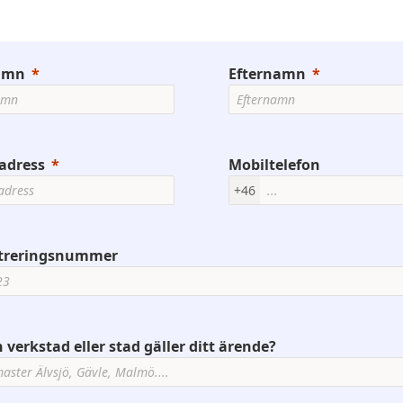
amn
Efternamn
adress
Mobiltelefon
+46
streringsnummer
n verkstad eller stad gäller ditt ärende?