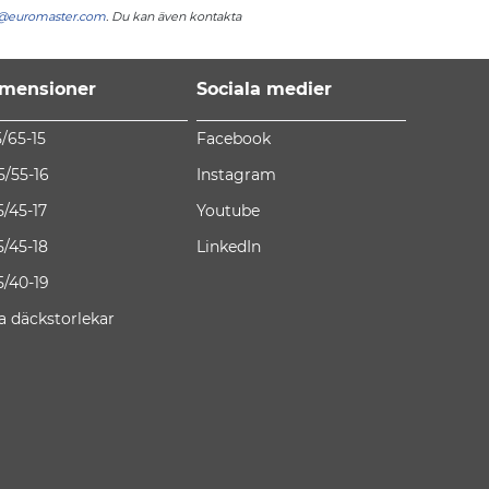
r@euromaster.com
. Du kan även kontakta
mensioner
Sociala medier
5/65-15
Facebook
5/55-16
Instagram
5/45-17
Youtube
5/45-18
LinkedIn
5/40-19
la däckstorlekar