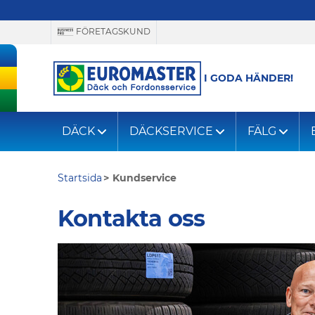
FÖRETAGSKUND
I GODA HÄNDER!
DÄCK
DÄCKSERVICE
FÄLG
Startsida
Kundservice
Kontakta oss