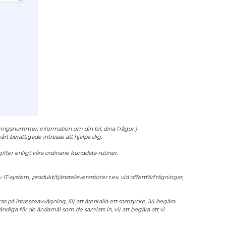
eringsnummer, information om din bil, dina frågor )
rt berättigade intresse att hjälpa dig.
fter enligt våra ordinarie kunddata-rutiner.
T-system, produkt/tjänsteleverantörer t.ex. vid offertförfrågningar,
s på intresseavvägning, iii) att återkalla ett samtycke, iv) begära
vändiga för de ändamål som de samlats in, vi) att begära att vi