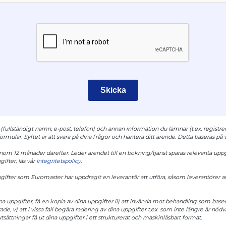
Skicka
fullständigt namn, e-post, telefon) och annan information du lämnar (t.ex. registr
ulär. Syftet är att svara på dina frågor och hantera ditt ärende. Detta baseras på vå
nom 12 månader därefter. Leder ärendet till en bokning/tjänst sparas relevanta uppgi
ifter, läs vår
Integritetspolicy
.
fter som Euromaster har uppdragit en leverantör att utföra, såsom leverantörer av I
ina uppgifter, få en kopia av dina uppgifter ii) att invända mot behandling som basera
de, v) att i vissa fall begära radering av dina uppgifter t.ex. som inte längre är nöd
tsättningar få ut dina uppgifter i ett strukturerat och maskinläsbart format.