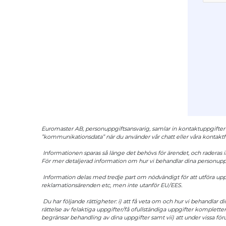
Euromaster AB, personuppgiftsansvarig, samlar in kontaktuppgifter (
”kommunikationsdata” när du använder vår chatt eller våra kontaktform
Informationen sparas så länge det behövs för ärendet, och raderas i
För mer detaljerad information om hur vi behandlar dina personuppg
Information delas med tredje part om nödvändigt för att utföra uppgi
reklamationsärenden etc, men inte utanför EU/EES.
Du har följande rättigheter: i) att få veta om och hur vi behandlar d
rättelse av felaktiga uppgifter/få ofullständiga uppgifter komplettera
begränsar behandling av dina uppgifter samt vii) att under vissa föru